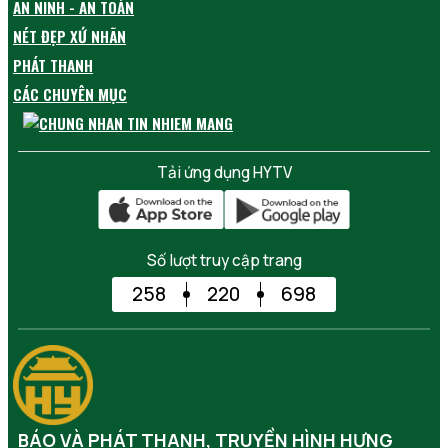
AN NINH - AN TOÀN
NÉT ĐẸP XỨ NHÃN
PHÁT THANH
CÁC CHUYÊN MỤC
Tải ứng dụng HYTV
Số lượt truy cập trang
258
220
698
BÁO VÀ PHÁT THANH, TRUYỀN HÌNH HƯNG