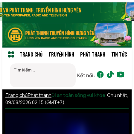
TRANG CHỦ
TRUYỀN HÌNH
PHÁT THANH
TIN TỨC
Kết nối:
Trang chủ
Phát thanh
Đi an toàn sống vui khỏe
Chủ nhật,
09/08/2026 02:15 (GMT+7)