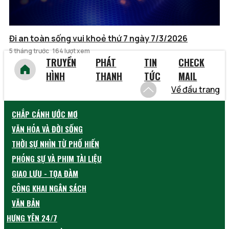
Đi an toàn sống vui khoẻ thứ 7 ngày 7/3/2026
5 tháng trước
164 lượt xem
TRUYỀN
PHÁT
TIN
CHECK
HÌNH
THANH
TỨC
MAIL
Về đầu trang
CHẮP CÁNH ƯỚC MƠ
VĂN HÓA VÀ ĐỜI SỐNG
THỜI SỰ NHÌN TỪ PHỐ HIẾN
PHÓNG SỰ VÀ PHIM TÀI LIỆU
GIAO LƯU - TỌA ĐÀM
CÔNG KHAI NGÂN SÁCH
VĂN BẢN
HƯNG YÊN 24/7