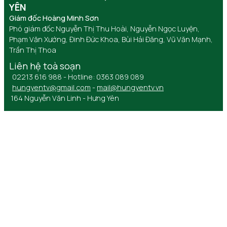
YÊN
Giám đốc Hoàng Minh Sơn
Phó giám đốc Nguyễn Thị Thu Hoài, Nguyễn Ngọc Luyện,
Phạm Văn Xướng, Đinh Đức Khoa, Bùi Hải Đăng, Vũ Văn Mạnh,
Trần Thị Thoa
Liên hệ toà soạn
02213 616 988 - Hotline: 0363 089 089
hungyentv@gmail.com
-
mail@hungyentv.vn
164 Nguyễn Văn Linh - Hưng Yên