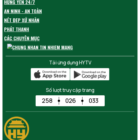
HƯNG YÊN 24/7
AN NINH - AN TOÀN
NÉT ĐẸP XỨ NHÃN
PHÁT THANH
CÁC CHUYÊN MỤC
Tải ứng dụng HYTV
Số lượt truy cập trang
258
026
033