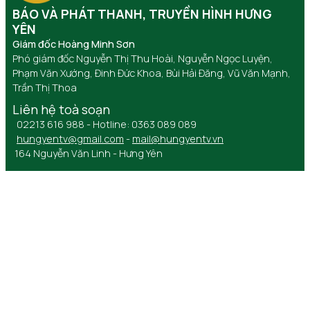
BÁO VÀ PHÁT THANH, TRUYỀN HÌNH HƯNG
YÊN
Giám đốc Hoàng Minh Sơn
Phó giám đốc Nguyễn Thị Thu Hoài, Nguyễn Ngọc Luyện,
Phạm Văn Xướng, Đinh Đức Khoa, Bùi Hải Đăng, Vũ Văn Mạnh,
Trần Thị Thoa
Liên hệ toà soạn
02213 616 988 - Hotline: 0363 089 089
hungyentv@gmail.com
-
mail@hungyentv.vn
164 Nguyễn Văn Linh - Hưng Yên