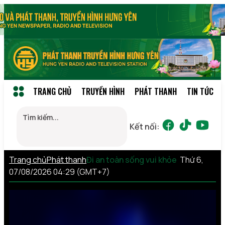
TRANG CHỦ
TRUYỀN HÌNH
PHÁT THANH
TIN TỨC
Kết nối:
Trang chủ
Phát thanh
Đi an toàn sống vui khỏe
Thứ 6,
07/08/2026 04:29 (GMT+7)