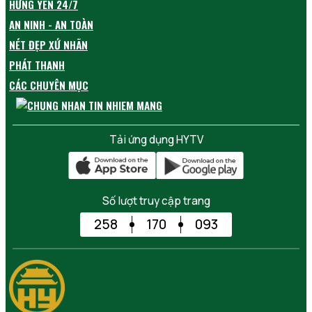
HƯNG YÊN 24/7
AN NINH - AN TOÀN
NÉT ĐẸP XỨ NHÃN
PHÁT THANH
CÁC CHUYÊN MỤC
Tải ứng dụng HYTV
Số lượt truy cập trang
258
170
093