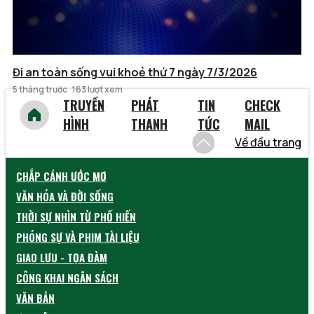
Đi an toàn sống vui khoẻ thứ 7 ngày 7/3/2026
5 tháng trước
163 lượt xem
TRUYỀN
PHÁT
TIN
CHECK
HÌNH
THANH
TỨC
MAIL
Về đầu trang
CHẮP CÁNH ƯỚC MƠ
VĂN HÓA VÀ ĐỜI SỐNG
THỜI SỰ NHÌN TỪ PHỐ HIẾN
PHÓNG SỰ VÀ PHIM TÀI LIỆU
GIAO LƯU - TỌA ĐÀM
CÔNG KHAI NGÂN SÁCH
VĂN BẢN