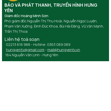
BÁO VÀ PHÁT THANH, TRUYỀN HÌNH HƯNG
YÊN
Giám đốc Hoàng Minh Sơn
Phó giám đốc Nguyễn Thị Thu Hoài, Nguyễn Ngọc Luyện,
Phạm Văn Xướng, Đinh Đức Khoa, Bùi Hải Đăng, Vũ Văn Mạnh,
Trần Thị Thoa
Liên hệ toà soạn
02213 616 988 - Hotline: 0363 089 089
hungyentv@gmail.com
-
mail@hungyentv.vn
164 Nguyễn Văn Linh - Hưng Yên