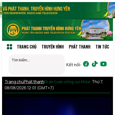
TRANG CHỦ
TRUYỀN HÌNH
PHÁT THANH
TIN TỨC
Kết nối:
Trang chủ
Phát thanh
Đi an toàn sống vui khỏe
Thứ 7,
08/08/2026 12:01 (GMT+7)