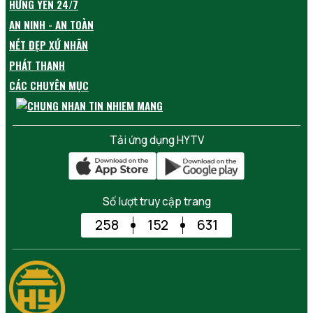
HƯNG YÊN 24/7
AN NINH - AN TOÀN
NÉT ĐẸP XỨ NHÃN
PHÁT THANH
CÁC CHUYÊN MỤC
Tải ứng dụng HYTV
Số lượt truy cập trang
258
152
631