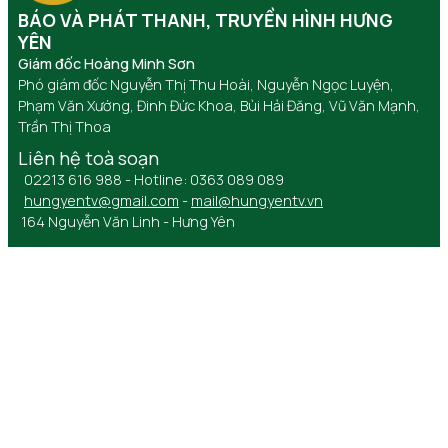
BÁO VÀ PHÁT THANH, TRUYỀN HÌNH HƯNG
YÊN
Giám đốc Hoàng Minh Sơn
Phó giám đốc Nguyễn Thị Thu Hoài, Nguyễn Ngọc Luyện,
Phạm Văn Xướng, Đinh Đức Khoa, Bùi Hải Đăng, Vũ Văn Mạnh,
Trần Thị Thoa
Liên hệ toà soạn
02213 616 988 - Hotline: 0363 089 089
hungyentv@gmail.com
-
mail@hungyentv.vn
164 Nguyễn Văn Linh - Hưng Yên