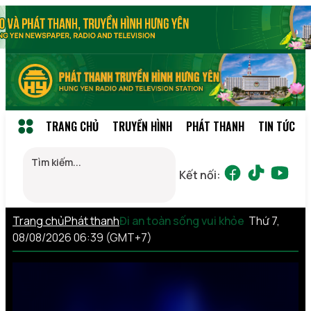
TRANG CHỦ
TRUYỀN HÌNH
PHÁT THANH
TIN TỨC
Kết nối:
Trang chủ
Phát thanh
Đi an toàn sống vui khỏe
Thứ 7,
08/08/2026 06:39 (GMT+7)