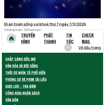
Đi an toàn sống vui khoẻ thứ 7 ngày 7/3/2026
5 tháng trước
163 lượt xem
TRUYỀN
PHÁT
TIN
CHECK
HÌNH
THANH
TỨC
MAIL
Về đầu trang
CHẮP CÁNH ƯỚC MƠ
VĂN HÓA VÀ ĐỜI SỐNG
THỜI SỰ NHÌN TỪ PHỐ HIẾN
PHÓNG SỰ VÀ PHIM TÀI LIỆU
GIAO LƯU - TỌA ĐÀM
CÔNG KHAI NGÂN SÁCH
VĂN BẢN