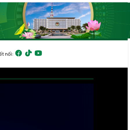
ết nối: