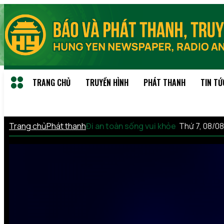
TRANG CHỦ
TRUYỀN HÌNH
PHÁT THANH
TIN TỨ
Trang chủ
Phát thanh
Đi an toàn sống vui khỏe
Thứ 7, 08/0