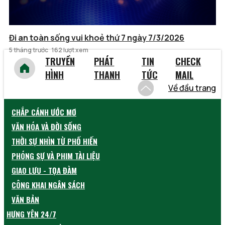
Đi an toàn sống vui khoẻ thứ 7 ngày 7/3/2026
5 tháng trước
162 lượt xem
TRUYỀN
PHÁT
TIN
CHECK
HÌNH
THANH
TỨC
MAIL
Về đầu trang
CHẮP CÁNH ƯỚC MƠ
VĂN HÓA VÀ ĐỜI SỐNG
THỜI SỰ NHÌN TỪ PHỐ HIẾN
PHÓNG SỰ VÀ PHIM TÀI LIỆU
GIAO LƯU - TỌA ĐÀM
CÔNG KHAI NGÂN SÁCH
VĂN BẢN
HƯNG YÊN 24/7