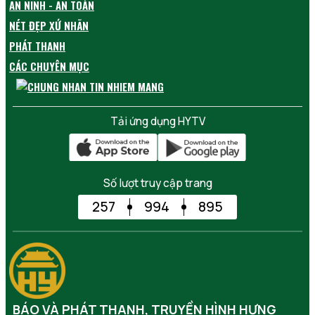
AN NINH - AN TOÀN
NÉT ĐẸP XỨ NHÃN
PHÁT THANH
CÁC CHUYÊN MỤC
Tải ứng dụng HYTV
Số lượt truy cập trang
257
994
895
BÁO VÀ PHÁT THANH, TRUYỀN HÌNH HƯNG