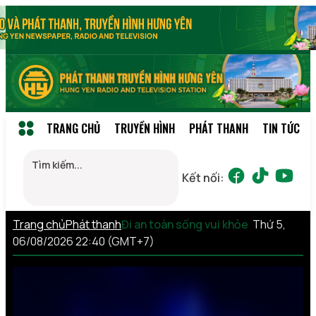
TRANG CHỦ
TRUYỀN HÌNH
PHÁT THANH
TIN TỨC
Kết nối:
Trang chủ
Phát thanh
Đi an toàn sống vui khỏe
Thứ 5,
06/08/2026 22:40 (GMT+7)