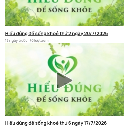
Hiểu đúng để sống khoẻ thứ 2 ngày 20/7/2026
18 ngày trước
70 lượt xem
Hiểu đúng để sống khoẻ thứ 6 ngày 17/7/2026