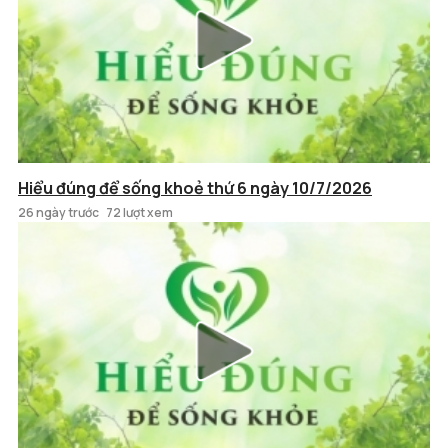
Hiểu đúng để sống khoẻ thứ 6 ngày 10/7/2026
26 ngày trước
72 lượt xem