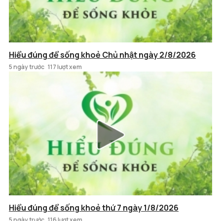
Hiểu đúng để sống khoẻ Chủ nhật ngày 2/8/2026
5 ngày trước
117 lượt xem
Hiểu đúng để sống khoẻ thứ 7 ngày 1/8/2026
5 ngày trước
116 lượt xem