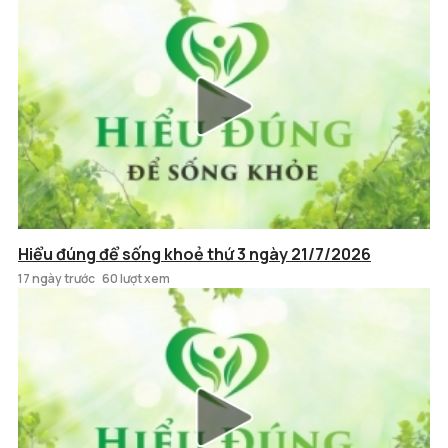
Hiểu đúng để sống khoẻ thứ 3 ngày 21/7/2026
17 ngày trước
60 lượt xem