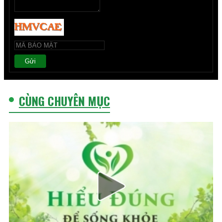
Gửi
CÙNG CHUYÊN MỤC