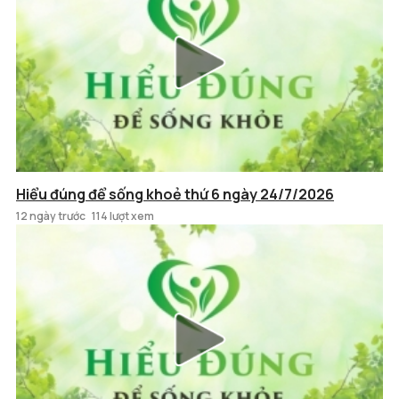
Hiểu đúng để sống khoẻ thứ 6 ngày 24/7/2026
12 ngày trước
114 lượt xem