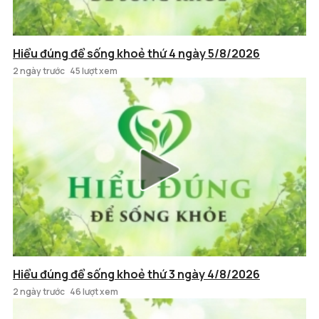
Hiểu đúng để sống khoẻ thứ 4 ngày 5/8/2026
2 ngày trước
45 lượt xem
Hiểu đúng để sống khoẻ thứ 3 ngày 4/8/2026
2 ngày trước
46 lượt xem