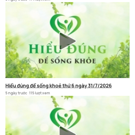
Hiểu đúng để sống khoẻ thứ 6 ngày 31/7/2026
5 ngày trước
115 lượt xem