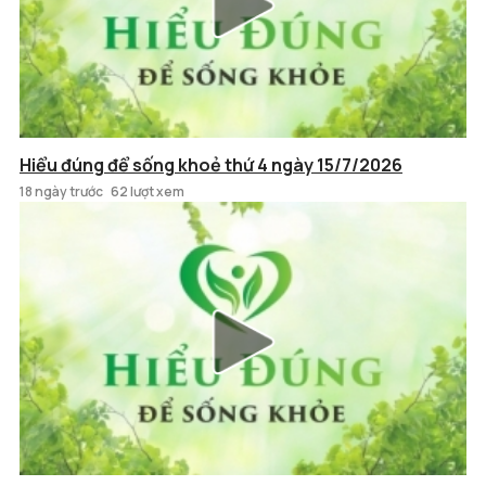
Hiểu đúng để sống khoẻ thứ 4 ngày 15/7/2026
18 ngày trước
62 lượt xem