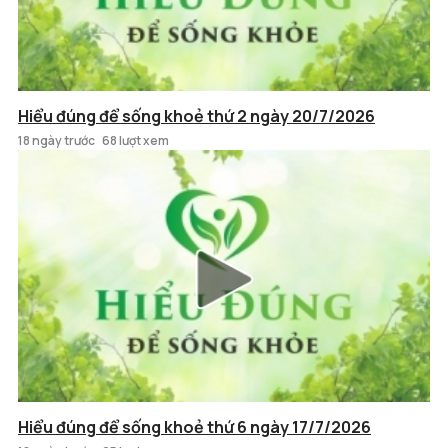
Hiểu đúng để sống khoẻ thứ 2 ngày 20/7/2026
18 ngày trước
68 lượt xem
Hiểu đúng để sống khoẻ thứ 6 ngày 17/7/2026