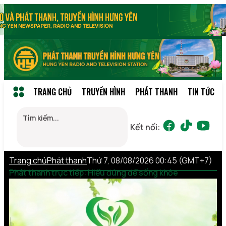
TRANG CHỦ
TRUYỀN HÌNH
PHÁT THANH
TIN TỨC
Kết nối:
Trang chủ
Phát thanh
Thứ 7, 08/08/2026 00:45 (GMT+7)
Phát thanh trực tiếp: Hiểu đúng để sống khỏe