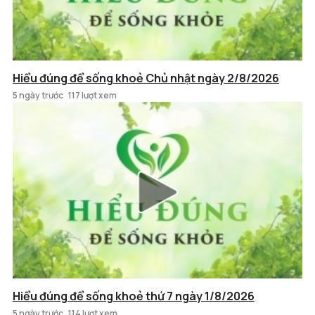
Hiểu đúng để sống khoẻ Chủ nhật ngày 2/8/2026
5 ngày trước
117 lượt xem
Hiểu đúng để sống khoẻ thứ 7 ngày 1/8/2026
5 ngày trước
114 lượt xem