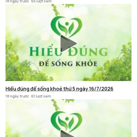
18 ngày trước
65 lượt xem
Hiểu đúng để sống khoẻ thứ 5 ngày 16/7/2026
18 ngày trước
61 lượt xem