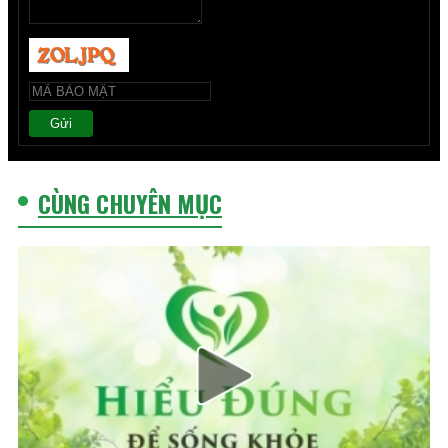
Gửi
CÙNG CHUYÊN MỤC