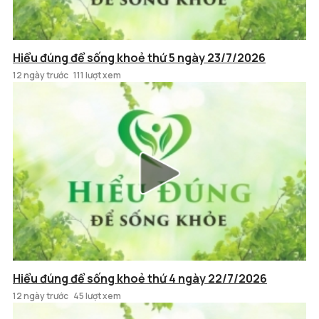
Hiểu đúng để sống khoẻ thứ 5 ngày 23/7/2026
12 ngày trước
111 lượt xem
Hiểu đúng để sống khoẻ thứ 4 ngày 22/7/2026
12 ngày trước
45 lượt xem