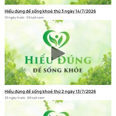
Hiểu đúng để sống khoẻ thứ 3 ngày 14/7/2026
18 ngày trước
59 lượt xem
Hiểu đúng để sống khoẻ thứ 2 ngày 13/7/2026
25 ngày trước
68 lượt xem