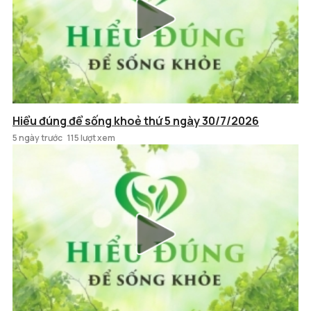
Hiểu đúng để sống khoẻ thứ 5 ngày 30/7/2026
5 ngày trước
115 lượt xem