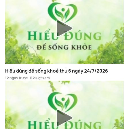
Hiểu đúng để sống khoẻ thứ 6 ngày 24/7/2026
12 ngày trước
112 lượt xem