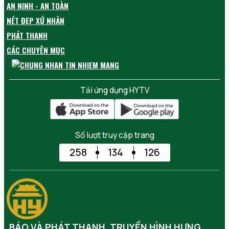
AN NINH - AN TOÀN
NÉT ĐẸP XỨ NHÃN
PHÁT THANH
CÁC CHUYÊN MỤC
Tải ứng dụng HYTV
Số lượt truy cập trang
258
134
126
BÁO VÀ PHÁT THANH, TRUYỀN HÌNH HƯNG