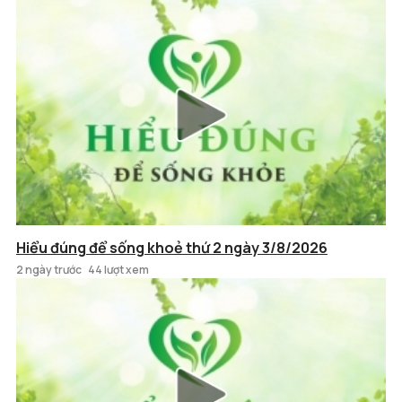
Hiểu đúng để sống khoẻ thứ 2 ngày 3/8/2026
2 ngày trước
44 lượt xem