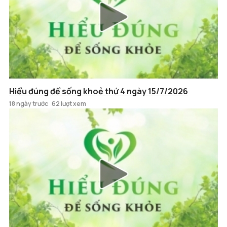
Hiểu đúng để sống khoẻ thứ 4 ngày 15/7/2026
18 ngày trước
62 lượt xem