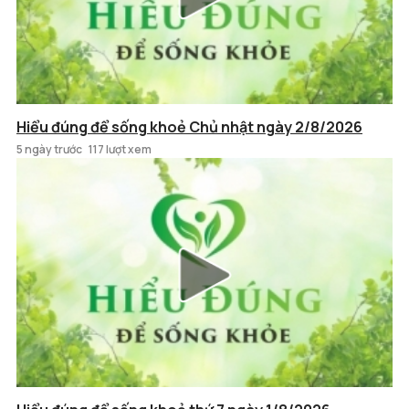
Hiểu đúng để sống khoẻ Chủ nhật ngày 2/8/2026
5 ngày trước
117 lượt xem