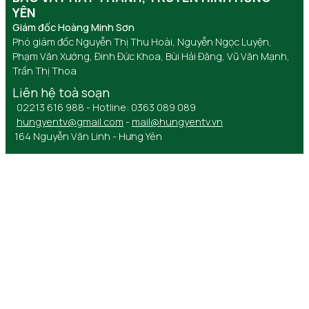
YÊN
Giám đốc Hoàng Minh Sơn
Phó giám đốc Nguyễn Thị Thu Hoài, Nguyễn Ngọc Luyện,
Phạm Văn Xướng, Đinh Đức Khoa, Bùi Hải Đăng, Vũ Văn Mạnh,
Trần Thị Thoa
Liên hệ toà soạn
02213 616 988 - Hotline: 0363 089 089
hungyentv@gmail.com
-
mail@hungyentv.vn
164 Nguyễn Văn Linh - Hưng Yên