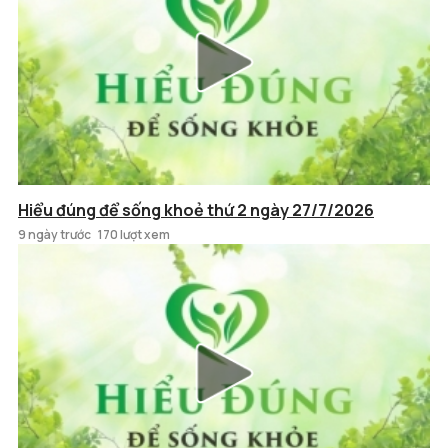
Hiểu đúng để sống khoẻ thứ 2 ngày 27/7/2026
9 ngày trước
170 lượt xem