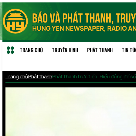
TRANG CHỦ
TRUYỀN HÌNH
PHÁT THANH
TIN TỨ
Trang chủ
Phát thanh
Phát thanh trực tiếp: Hiểu đúng để 