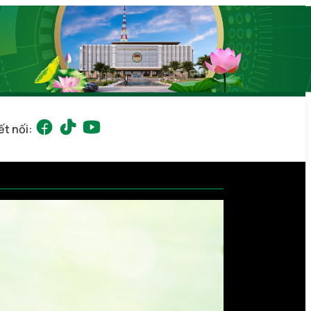
ết nối: