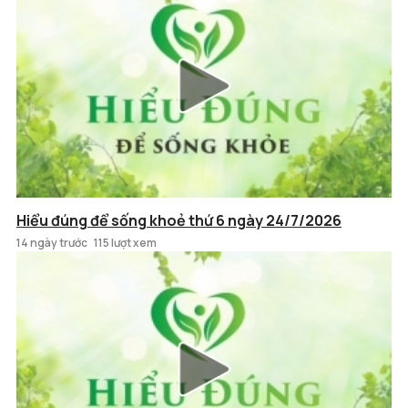
Hiểu đúng để sống khoẻ thứ 6 ngày 24/7/2026
14 ngày trước
115 lượt xem