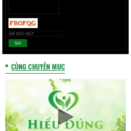
Gửi
CÙNG CHUYÊN MỤC