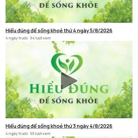
Hiểu đúng để sống khoẻ thứ 4 ngày 5/8/2026
4 ngày trước
54 lượt xem
Hiểu đúng để sống khoẻ thứ 3 ngày 4/8/2026
4 ngày trước
55 lượt xem