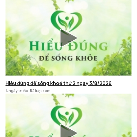
Hiểu đúng để sống khoẻ thứ 2 ngày 3/8/2026
4 ngày trước
52 lượt xem