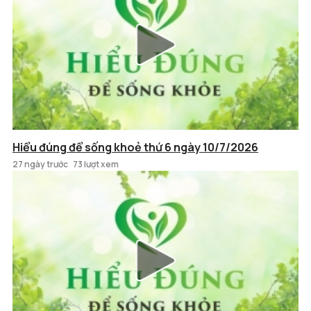
Hiểu đúng để sống khoẻ thứ 6 ngày 10/7/2026
27 ngày trước
73 lượt xem