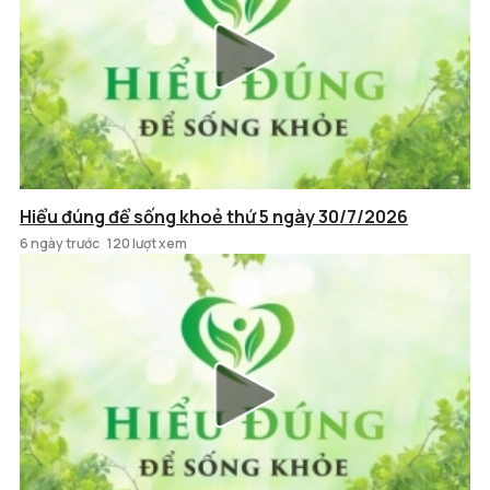
Hiểu đúng để sống khoẻ thứ 5 ngày 30/7/2026
6 ngày trước
120 lượt xem