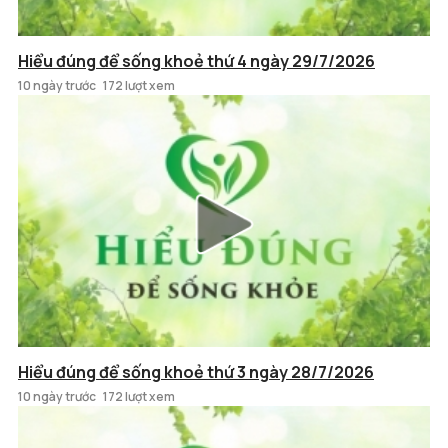
Hiểu đúng để sống khoẻ thứ 4 ngày 29/7/2026
10 ngày trước
172 lượt xem
Hiểu đúng để sống khoẻ thứ 3 ngày 28/7/2026
10 ngày trước
172 lượt xem