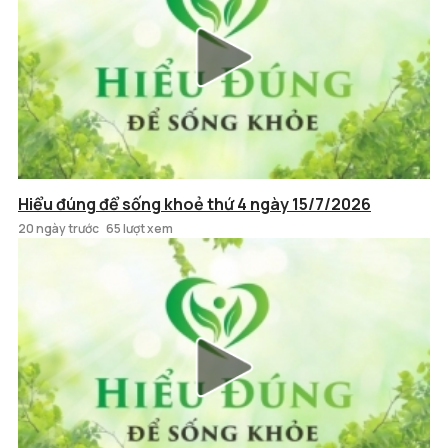
Hiểu đúng để sống khoẻ thứ 4 ngày 15/7/2026
20 ngày trước
65 lượt xem