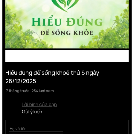
Hiểu đúng để sống khoẻ thứ 6 ngày
26/12/2025
7 tháng trước
254 lượt xem
Lời bình của bạn
Gửi ý kiến