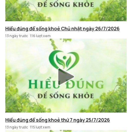
Hiểu đúng để sống khoẻ Chủ nhật ngày 26/7/2026
13 ngày trước
116 lượt xem
Hiểu đúng để sống khoẻ thứ 7 ngày 25/7/2026
13 ngày trước
115 lượt xem