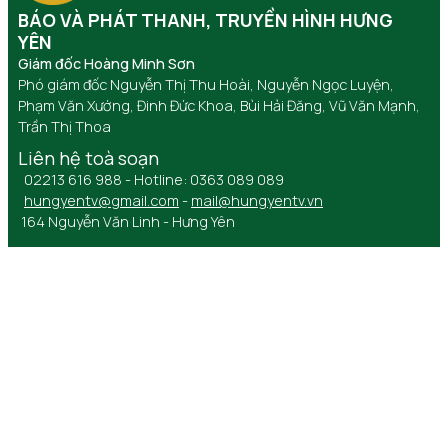
BÁO VÀ PHÁT THANH, TRUYỀN HÌNH HƯNG
YÊN
Giám đốc Hoàng Minh Sơn
Phó giám đốc Nguyễn Thị Thu Hoài, Nguyễn Ngọc Luyện,
Phạm Văn Xướng, Đinh Đức Khoa, Bùi Hải Đăng, Vũ Văn Mạnh,
Trần Thị Thoa
Liên hệ toà soạn
02213 616 988 - Hotline: 0363 089 089
hungyentv@gmail.com
-
mail@hungyentv.vn
164 Nguyễn Văn Linh - Hưng Yên