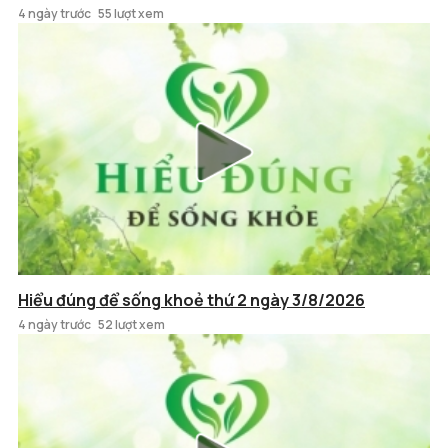
4 ngày trước
55 lượt xem
Hiểu đúng để sống khoẻ thứ 2 ngày 3/8/2026
4 ngày trước
52 lượt xem