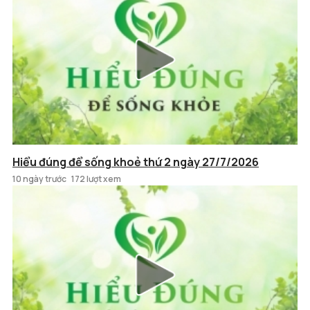
Hiểu đúng để sống khoẻ thứ 2 ngày 27/7/2026
10 ngày trước
172 lượt xem