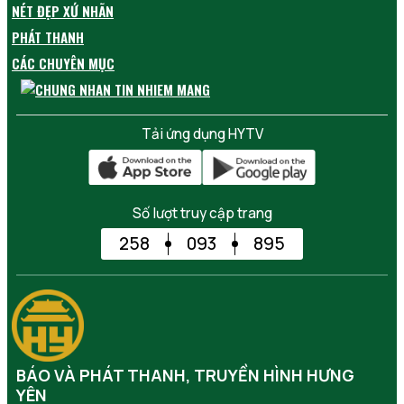
NÉT ĐẸP XỨ NHÃN
PHÁT THANH
CÁC CHUYÊN MỤC
Tải ứng dụng HYTV
Số lượt truy cập trang
258
093
895
BÁO VÀ PHÁT THANH, TRUYỀN HÌNH HƯNG
YÊN