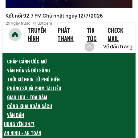
Kết nối 92,7 FM Chủ nhật ngày 12/7/2026
25 ngày trước
71 lượt xem
TRUYỀN
PHÁT
TIN
CHECK
HÌNH
THANH
TỨC
MAIL
Về đầu trang
CHẮP CÁNH ƯỚC MƠ
VĂN HÓA VÀ ĐỜI SỐNG
THỜI SỰ NHÌN TỪ PHỐ HIẾN
PHÓNG SỰ VÀ PHIM TÀI LIỆU
GIAO LƯU - TỌA ĐÀM
CÔNG KHAI NGÂN SÁCH
VĂN BẢN
HƯNG YÊN 24/7
AN NINH - AN TOÀN