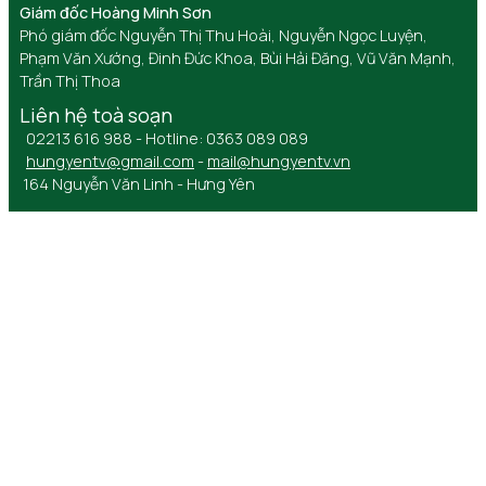
Giám đốc Hoàng Minh Sơn
Phó giám đốc Nguyễn Thị Thu Hoài, Nguyễn Ngọc Luyện,
Phạm Văn Xướng, Đinh Đức Khoa, Bùi Hải Đăng, Vũ Văn Mạnh,
Trần Thị Thoa
Liên hệ toà soạn
02213 616 988 - Hotline: 0363 089 089
hungyentv@gmail.com
-
mail@hungyentv.vn
164 Nguyễn Văn Linh - Hưng Yên