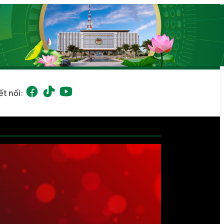
ết nối: