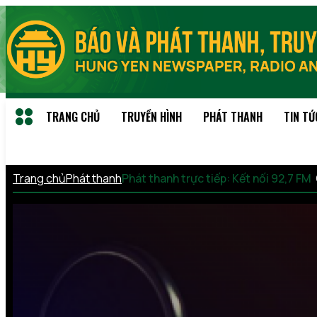
TRANG CHỦ
TRUYỀN HÌNH
PHÁT THANH
TIN TỨ
Trang chủ
Phát thanh
Phát thanh trực tiếp: Kết nối 92,7 FM