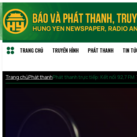
TRANG CHỦ
TRUYỀN HÌNH
PHÁT THANH
TIN TỨ
Trang chủ
Phát thanh
Phát thanh trực tiếp: Kết nối 92,7 FM