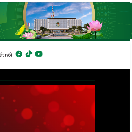
ết nối: