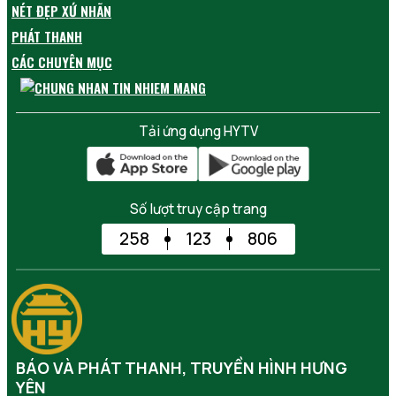
NÉT ĐẸP XỨ NHÃN
PHÁT THANH
CÁC CHUYÊN MỤC
Tải ứng dụng HYTV
Số lượt truy cập trang
258
123
806
BÁO VÀ PHÁT THANH, TRUYỀN HÌNH HƯNG
YÊN