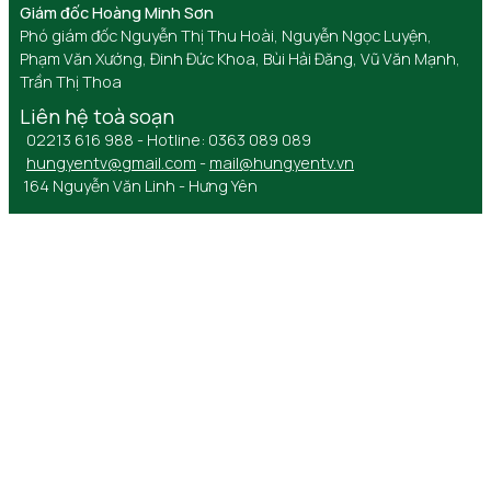
Giám đốc Hoàng Minh Sơn
Phó giám đốc Nguyễn Thị Thu Hoài, Nguyễn Ngọc Luyện,
Phạm Văn Xướng, Đinh Đức Khoa, Bùi Hải Đăng, Vũ Văn Mạnh,
Trần Thị Thoa
Liên hệ toà soạn
02213 616 988 - Hotline: 0363 089 089
hungyentv@gmail.com
-
mail@hungyentv.vn
164 Nguyễn Văn Linh - Hưng Yên