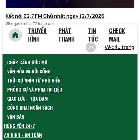
Kết nối 92,7 FM Chủ nhật ngày 12/7/2026
25 ngày trước
72 lượt xem
TRUYỀN
PHÁT
TIN
CHECK
HÌNH
THANH
TỨC
MAIL
Về đầu trang
CHẮP CÁNH ƯỚC MƠ
VĂN HÓA VÀ ĐỜI SỐNG
THỜI SỰ NHÌN TỪ PHỐ HIẾN
PHÓNG SỰ VÀ PHIM TÀI LIỆU
GIAO LƯU - TỌA ĐÀM
CÔNG KHAI NGÂN SÁCH
VĂN BẢN
HƯNG YÊN 24/7
AN NINH - AN TOÀN