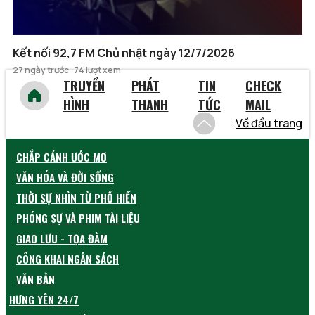
Kết nối 92,7 FM Chủ nhật ngày 12/7/2026
27 ngày trước
74 lượt xem
TRUYỀN
PHÁT
TIN
CHECK
HÌNH
THANH
TỨC
MAIL
Về đầu trang
CHẮP CÁNH ƯỚC MƠ
VĂN HÓA VÀ ĐỜI SỐNG
THỜI SỰ NHÌN TỪ PHỐ HIẾN
PHÓNG SỰ VÀ PHIM TÀI LIỆU
GIAO LƯU - TỌA ĐÀM
CÔNG KHAI NGÂN SÁCH
VĂN BẢN
HƯNG YÊN 24/7