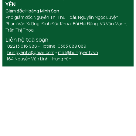
YÊN
Giám đốc Hoàng Minh Sơn
Phó giám đốc Nguyễn Thị Thu Hoài, Nguyễn Ngọc Luyện,
Phạm Văn Xướng, Đinh Đức Khoa, Bùi Hải Đăng, Vũ Văn Mạnh,
Trần Thị Thoa
Liên hệ toà soạn
02213 616 988 - Hotline: 0363 089 089
hungyentv@gmail.com
-
mail@hungyentv.vn
164 Nguyễn Văn Linh - Hưng Yên