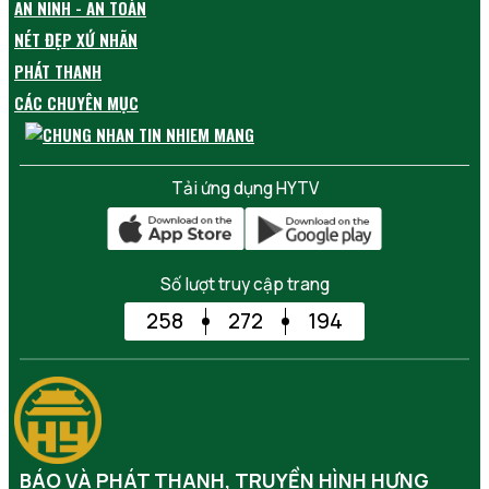
AN NINH - AN TOÀN
NÉT ĐẸP XỨ NHÃN
PHÁT THANH
CÁC CHUYÊN MỤC
Tải ứng dụng HYTV
Số lượt truy cập trang
258
272
194
BÁO VÀ PHÁT THANH, TRUYỀN HÌNH HƯNG