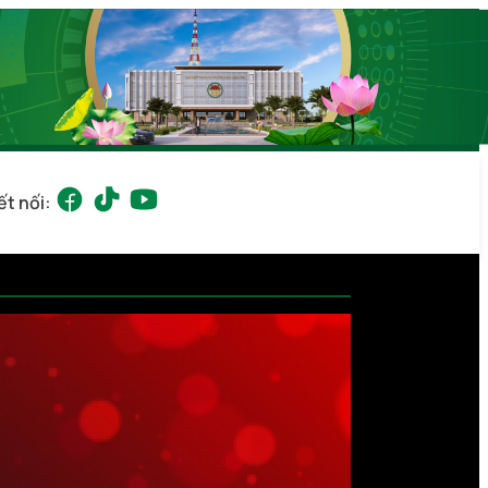
ết nối: