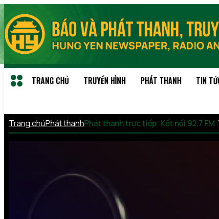
TRANG CHỦ
TRUYỀN HÌNH
PHÁT THANH
TIN TỨ
Trang chủ
Phát thanh
Phát thanh trực tiếp: Kết nối 92,7 FM