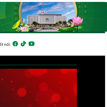
ết nối: