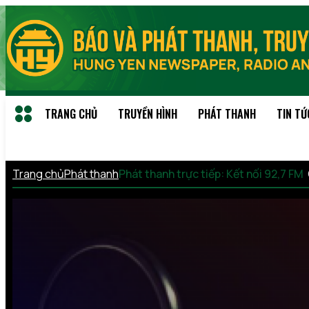
TRANG CHỦ
TRUYỀN HÌNH
PHÁT THANH
TIN TỨ
Trang chủ
Phát thanh
Phát thanh trực tiếp: Kết nối 92,7 FM