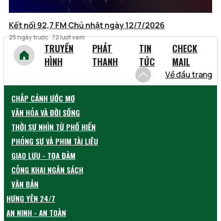
Kết nối 92,7 FM Chủ nhật ngày 12/7/2026
25 ngày trước
72 lượt xem
TRUYỀN
PHÁT
TIN
CHECK
HÌNH
THANH
TỨC
MAIL
Về đầu trang
CHẮP CÁNH ƯỚC MƠ
VĂN HÓA VÀ ĐỜI SỐNG
THỜI SỰ NHÌN TỪ PHỐ HIẾN
PHÓNG SỰ VÀ PHIM TÀI LIỆU
GIAO LƯU - TỌA ĐÀM
CÔNG KHAI NGÂN SÁCH
VĂN BẢN
HƯNG YÊN 24/7
AN NINH - AN TOÀN