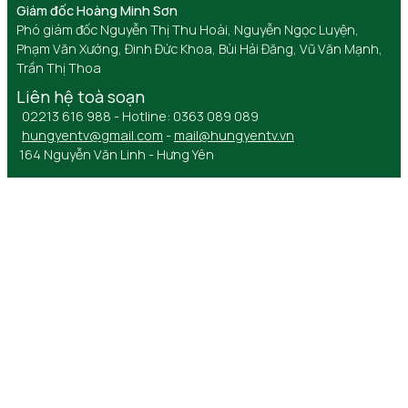
Giám đốc Hoàng Minh Sơn
Phó giám đốc Nguyễn Thị Thu Hoài, Nguyễn Ngọc Luyện,
Phạm Văn Xướng, Đinh Đức Khoa, Bùi Hải Đăng, Vũ Văn Mạnh,
Trần Thị Thoa
Liên hệ toà soạn
02213 616 988 - Hotline: 0363 089 089
hungyentv@gmail.com
-
mail@hungyentv.vn
164 Nguyễn Văn Linh - Hưng Yên