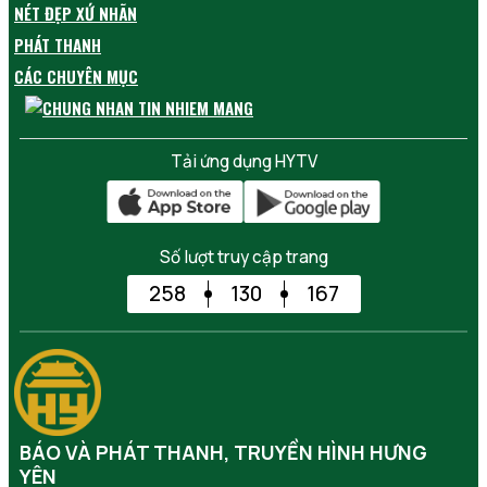
NÉT ĐẸP XỨ NHÃN
PHÁT THANH
CÁC CHUYÊN MỤC
Tải ứng dụng HYTV
Số lượt truy cập trang
258
130
167
BÁO VÀ PHÁT THANH, TRUYỀN HÌNH HƯNG
YÊN