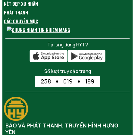
NÉT ĐẸP XỨ NHÃN
PHÁT THANH
CÁC CHUYÊN MỤC
Tải ứng dụng HYTV
Số lượt truy cập trang
258
019
189
BÁO VÀ PHÁT THANH, TRUYỀN HÌNH HƯNG
YÊN