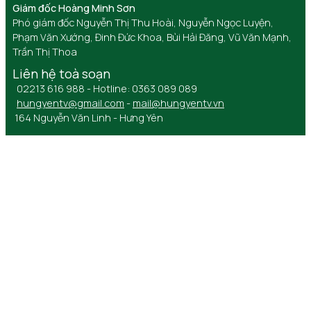
Giám đốc Hoàng Minh Sơn
Phó giám đốc Nguyễn Thị Thu Hoài, Nguyễn Ngọc Luyện,
Phạm Văn Xướng, Đinh Đức Khoa, Bùi Hải Đăng, Vũ Văn Mạnh,
Trần Thị Thoa
Liên hệ toà soạn
02213 616 988 - Hotline: 0363 089 089
hungyentv@gmail.com
-
mail@hungyentv.vn
164 Nguyễn Văn Linh - Hưng Yên