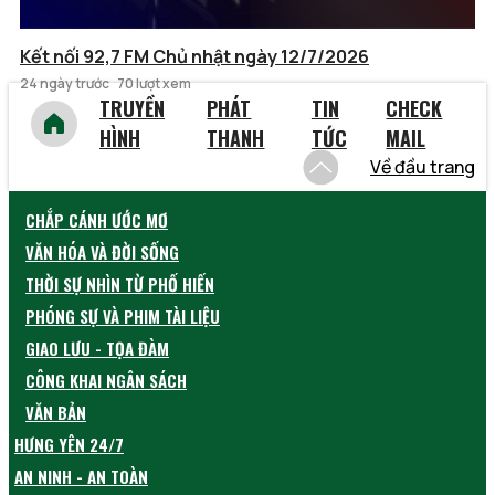
Kết nối 92,7 FM Chủ nhật ngày 12/7/2026
24 ngày trước
70 lượt xem
TRUYỀN
PHÁT
TIN
CHECK
HÌNH
THANH
TỨC
MAIL
Về đầu trang
CHẮP CÁNH ƯỚC MƠ
VĂN HÓA VÀ ĐỜI SỐNG
THỜI SỰ NHÌN TỪ PHỐ HIẾN
PHÓNG SỰ VÀ PHIM TÀI LIỆU
GIAO LƯU - TỌA ĐÀM
CÔNG KHAI NGÂN SÁCH
VĂN BẢN
HƯNG YÊN 24/7
AN NINH - AN TOÀN