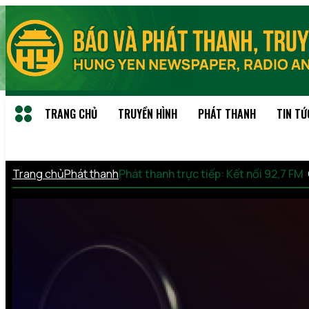
TRANG CHỦ
TRUYỀN HÌNH
PHÁT THANH
TIN TỨ
Trang chủ
Phát thanh
Phát thanh trực tiếp: Kết nối 92,7 FM