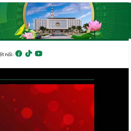
ết nối: