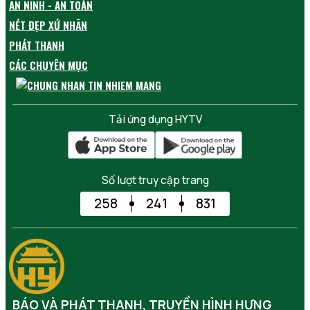
AN NINH - AN TOÀN
NÉT ĐẸP XỨ NHÃN
PHÁT THANH
CÁC CHUYÊN MỤC
Tải ứng dụng HYTV
Số lượt truy cập trang
258
241
831
BÁO VÀ PHÁT THANH, TRUYỀN HÌNH HƯNG