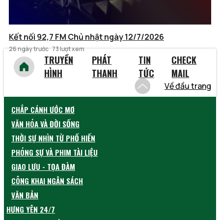
Kết nối 92,7 FM Chủ nhật ngày 12/7/2026
26 ngày trước
73 lượt xem
TRUYỀN
PHÁT
TIN
CHECK
HÌNH
THANH
TỨC
MAIL
Về đầu trang
CHẮP CÁNH ƯỚC MƠ
VĂN HÓA VÀ ĐỜI SỐNG
THỜI SỰ NHÌN TỪ PHỐ HIẾN
PHÓNG SỰ VÀ PHIM TÀI LIỆU
GIAO LƯU - TỌA ĐÀM
CÔNG KHAI NGÂN SÁCH
VĂN BẢN
HƯNG YÊN 24/7