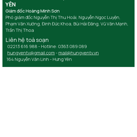
YÊN
Giám đốc Hoàng Minh Sơn
Phó giám đốc Nguyễn Thị Thu Hoài, Nguyễn Ngọc Luyện,
Phạm Văn Xướng, Đinh Đức Khoa, Bùi Hải Đăng, Vũ Văn Mạnh,
Trần Thị Thoa
Liên hệ toà soạn
02213 616 988 - Hotline: 0363 089 089
hungyentv@gmail.com
-
mail@hungyentv.vn
164 Nguyễn Văn Linh - Hưng Yên