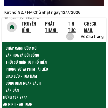
Kết nối 92,7 FM Chủ nhật ngày 12/7/2026
26 ngày trước
73 lượt xem
TRUYỀN
PHÁT
TIN
CHECK
HÌNH
THANH
TỨC
MAIL
Về đầu trang
CHẮP CÁNH ƯỚC MƠ
VĂN HÓA VÀ ĐỜI SỐNG
THỜI SỰ NHÌN TỪ PHỐ HIẾN
PHÓNG SỰ VÀ PHIM TÀI LIỆU
GIAO LƯU - TỌA ĐÀM
CÔNG KHAI NGÂN SÁCH
VĂN BẢN
HƯNG YÊN 24/7
AN NINH - AN TOÀN