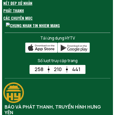
NÉT ĐẸP XỨ NHÃN
PHÁT THANH
CÁC CHUYÊN MỤC
Tải ứng dụng HYTV
Số lượt truy cập trang
258
210
441
BÁO VÀ PHÁT THANH, TRUYỀN HÌNH HƯNG
YÊN