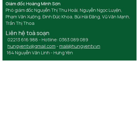
Giám đốc Hoàng Minh Sơn
Phó giám đốc Nguyễn Thị Thu Hoài, Nguyễn Ngọc Luyện,
Phạm Văn Xướng, Đinh Đức Khoa, Bùi Hải Đăng, Vũ Văn Mạnh,
Trần Thị Thoa
Liên hệ toà soạn
02213 616 988 - Hotline: 0363 089 089
hungyentv@gmail.com
-
mail@hungyentv.vn
164 Nguyễn Văn Linh - Hưng Yên