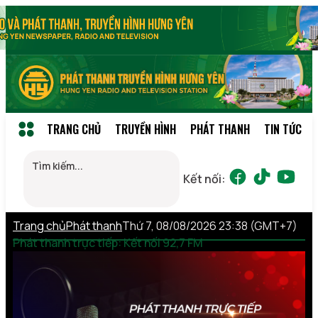
TRANG CHỦ
TRUYỀN HÌNH
PHÁT THANH
TIN TỨC
Kết nối:
Trang chủ
Phát thanh
Thứ 7, 08/08/2026 23:38 (GMT+7)
Phát thanh trực tiếp: Kết nối 92,7 FM