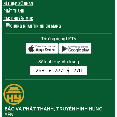
NÉT ĐẸP XỨ NHÃN
PHÁT THANH
CÁC CHUYÊN MỤC
Tải ứng dụng HYTV
Số lượt truy cập trang
258
377
770
BÁO VÀ PHÁT THANH, TRUYỀN HÌNH HƯNG
YÊN