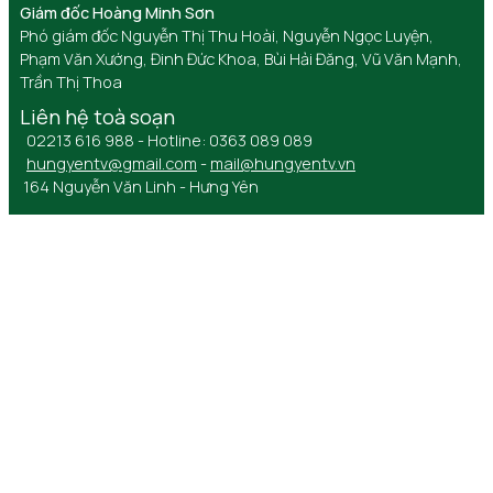
Giám đốc Hoàng Minh Sơn
Phó giám đốc Nguyễn Thị Thu Hoài, Nguyễn Ngọc Luyện,
Phạm Văn Xướng, Đinh Đức Khoa, Bùi Hải Đăng, Vũ Văn Mạnh,
Trần Thị Thoa
Liên hệ toà soạn
02213 616 988 - Hotline: 0363 089 089
hungyentv@gmail.com
-
mail@hungyentv.vn
164 Nguyễn Văn Linh - Hưng Yên