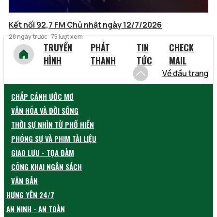
Kết nối 92,7 FM Chủ nhật ngày 12/7/2026
28 ngày trước
75 lượt xem
TRUYỀN
PHÁT
TIN
CHECK
HÌNH
THANH
TỨC
MAIL
Về đầu trang
CHẮP CÁNH ƯỚC MƠ
VĂN HÓA VÀ ĐỜI SỐNG
THỜI SỰ NHÌN TỪ PHỐ HIẾN
PHÓNG SỰ VÀ PHIM TÀI LIỆU
GIAO LƯU - TỌA ĐÀM
CÔNG KHAI NGÂN SÁCH
VĂN BẢN
HƯNG YÊN 24/7
AN NINH - AN TOÀN