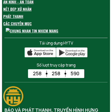
AN NINH - AN TOÀN
NÉT ĐẸP XỨ NHÃN
PHÁT THANH
CÁC CHUYÊN MỤC
Tải ứng dụng HYTV
Số lượt truy cập trang
258
258
590
BÁO VÀ PHÁT THANH, TRUYỀN HÌNH HƯNG