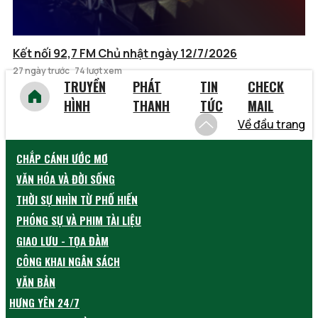
Kết nối 92,7 FM Chủ nhật ngày 12/7/2026
27 ngày trước
74 lượt xem
TRUYỀN
PHÁT
TIN
CHECK
HÌNH
THANH
TỨC
MAIL
Về đầu trang
CHẮP CÁNH ƯỚC MƠ
VĂN HÓA VÀ ĐỜI SỐNG
THỜI SỰ NHÌN TỪ PHỐ HIẾN
PHÓNG SỰ VÀ PHIM TÀI LIỆU
GIAO LƯU - TỌA ĐÀM
CÔNG KHAI NGÂN SÁCH
VĂN BẢN
HƯNG YÊN 24/7