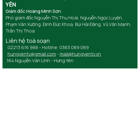
YÊN
Giám đốc Hoàng Minh Sơn
Phó giám đốc Nguyễn Thị Thu Hoài, Nguyễn Ngọc Luyện,
Phạm Văn Xướng, Đinh Đức Khoa, Bùi Hải Đăng, Vũ Văn Mạnh,
Trần Thị Thoa
Liên hệ toà soạn
02213 616 988 - Hotline: 0363 089 089
hungyentv@gmail.com
-
mail@hungyentv.vn
164 Nguyễn Văn Linh - Hưng Yên