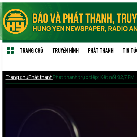
TRANG CHỦ
TRUYỀN HÌNH
PHÁT THANH
TIN TỨ
Trang chủ
Phát thanh
Phát thanh trực tiếp: Kết nối 92,7 FM