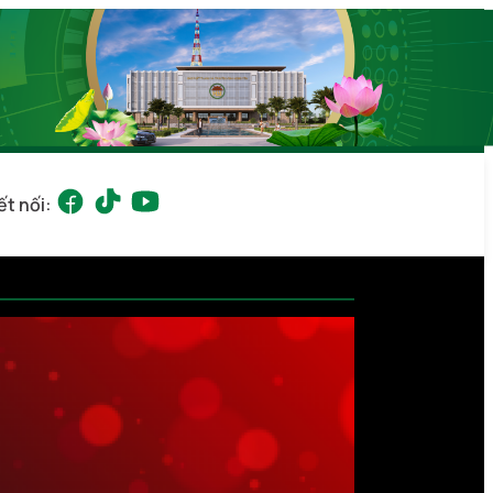
ết nối: