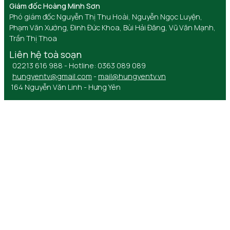
Giám đốc Hoàng Minh Sơn
Phó giám đốc Nguyễn Thị Thu Hoài, Nguyễn Ngọc Luyện,
Phạm Văn Xướng, Đinh Đức Khoa, Bùi Hải Đăng, Vũ Văn Mạnh,
Trần Thị Thoa
Liên hệ toà soạn
02213 616 988 - Hotline: 0363 089 089
hungyentv@gmail.com
-
mail@hungyentv.vn
164 Nguyễn Văn Linh - Hưng Yên