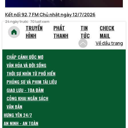
Kết nối 92,7 FM Chủ nhật ngày 12/7/2026
24 ngày trước
70 lượt xem
TRUYỀN
PHÁT
TIN
CHECK
HÌNH
THANH
TỨC
MAIL
Về đầu trang
CHẮP CÁNH ƯỚC MƠ
VĂN HÓA VÀ ĐỜI SỐNG
THỜI SỰ NHÌN TỪ PHỐ HIẾN
PHÓNG SỰ VÀ PHIM TÀI LIỆU
GIAO LƯU - TỌA ĐÀM
CÔNG KHAI NGÂN SÁCH
VĂN BẢN
HƯNG YÊN 24/7
AN NINH - AN TOÀN