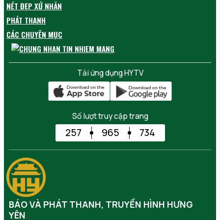
NÉT ĐẸP XỨ NHÃN
PHÁT THANH
CÁC CHUYÊN MỤC
Tải ứng dụng HYTV
Số lượt truy cập trang
257
965
734
BÁO VÀ PHÁT THANH, TRUYỀN HÌNH HƯNG
YÊN