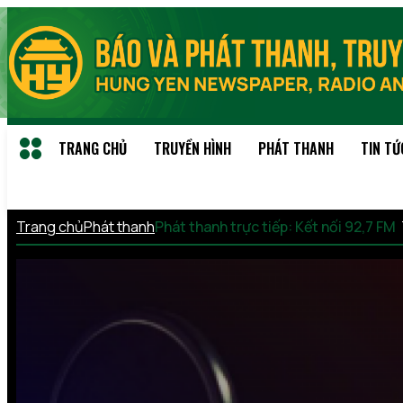
TRANG CHỦ
TRUYỀN HÌNH
PHÁT THANH
TIN TỨ
Trang chủ
Phát thanh
Phát thanh trực tiếp: Kết nối 92,7 FM