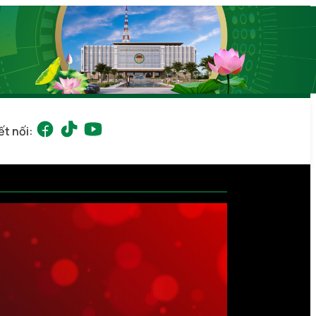
ết nối: