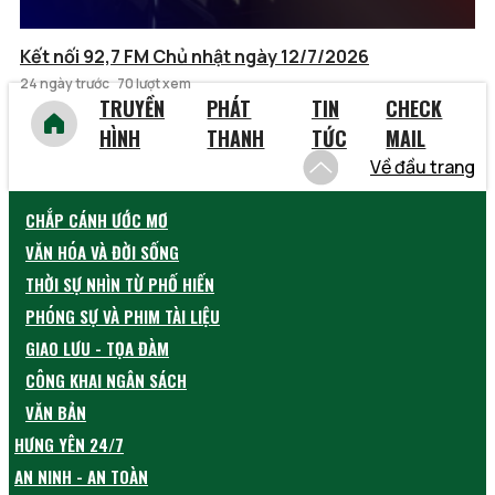
Kết nối 92,7 FM Chủ nhật ngày 12/7/2026
24 ngày trước
70 lượt xem
TRUYỀN
PHÁT
TIN
CHECK
HÌNH
THANH
TỨC
MAIL
Về đầu trang
CHẮP CÁNH ƯỚC MƠ
VĂN HÓA VÀ ĐỜI SỐNG
THỜI SỰ NHÌN TỪ PHỐ HIẾN
PHÓNG SỰ VÀ PHIM TÀI LIỆU
GIAO LƯU - TỌA ĐÀM
CÔNG KHAI NGÂN SÁCH
VĂN BẢN
HƯNG YÊN 24/7
AN NINH - AN TOÀN