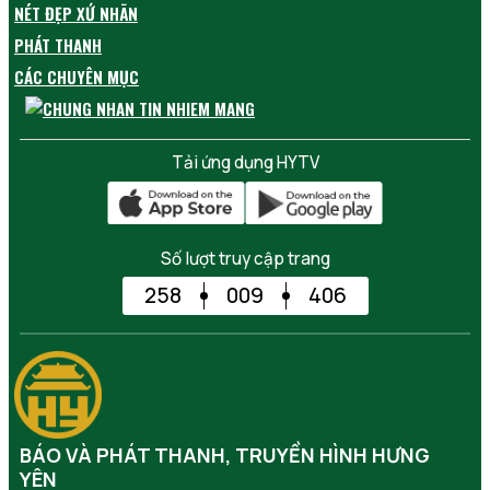
NÉT ĐẸP XỨ NHÃN
PHÁT THANH
CÁC CHUYÊN MỤC
Tải ứng dụng HYTV
Số lượt truy cập trang
258
009
406
BÁO VÀ PHÁT THANH, TRUYỀN HÌNH HƯNG
YÊN