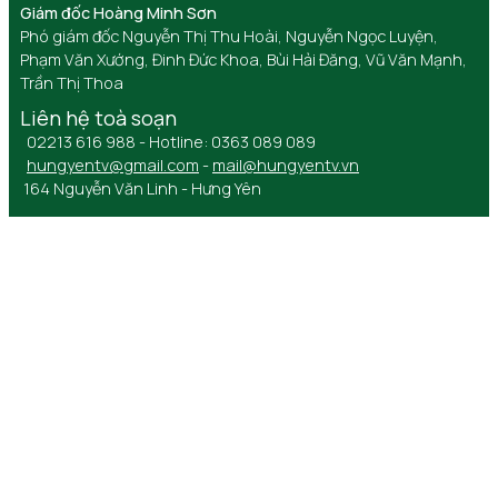
Giám đốc Hoàng Minh Sơn
Phó giám đốc Nguyễn Thị Thu Hoài, Nguyễn Ngọc Luyện,
Phạm Văn Xướng, Đinh Đức Khoa, Bùi Hải Đăng, Vũ Văn Mạnh,
Trần Thị Thoa
Liên hệ toà soạn
02213 616 988 - Hotline: 0363 089 089
hungyentv@gmail.com
-
mail@hungyentv.vn
164 Nguyễn Văn Linh - Hưng Yên