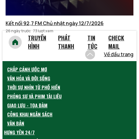
Kết nối 92,7 FM Chủ nhật ngày 12/7/2026
26 ngày trước
73 lượt xem
TRUYỀN
PHÁT
TIN
CHECK
HÌNH
THANH
TỨC
MAIL
Về đầu trang
CHẮP CÁNH ƯỚC MƠ
VĂN HÓA VÀ ĐỜI SỐNG
THỜI SỰ NHÌN TỪ PHỐ HIẾN
PHÓNG SỰ VÀ PHIM TÀI LIỆU
GIAO LƯU - TỌA ĐÀM
CÔNG KHAI NGÂN SÁCH
VĂN BẢN
HƯNG YÊN 24/7