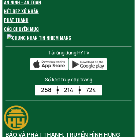
AN NINH - AN TOÀN
NÉT ĐẸP XỨ NHÃN
PHÁT THANH
CÁC CHUYÊN MỤC
Tải ứng dụng HYTV
Số lượt truy cập trang
258
214
724
BÁO VÀ PHÁT THANH, TRUYỀN HÌNH HƯNG