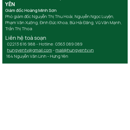
YÊN
Giám đốc Hoàng Minh Sơn
Phó giám đốc Nguyễn Thị Thu Hoài, Nguyễn Ngọc Luyện,
Phạm Văn Xướng, Đinh Đức Khoa, Bùi Hải Đăng, Vũ Văn Mạnh,
Trần Thị Thoa
Liên hệ toà soạn
02213 616 988 - Hotline: 0363 089 089
hungyentv@gmail.com
-
mail@hungyentv.vn
164 Nguyễn Văn Linh - Hưng Yên