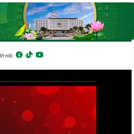
ết nối: