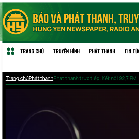
TRANG CHỦ
TRUYỀN HÌNH
PHÁT THANH
TIN TỨ
Trang chủ
Phát thanh
Phát thanh trực tiếp: Kết nối 92,7 FM