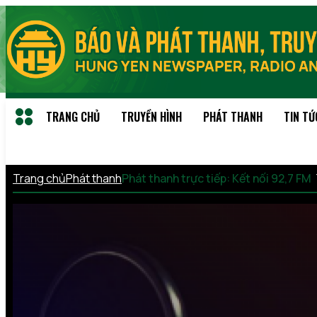
TRANG CHỦ
TRUYỀN HÌNH
PHÁT THANH
TIN TỨ
Trang chủ
Phát thanh
Phát thanh trực tiếp: Kết nối 92,7 FM