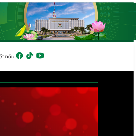
ết nối: