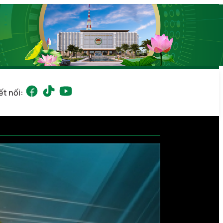
ết nối: