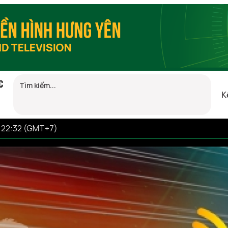
C
K
6 22:32 (GMT+7)