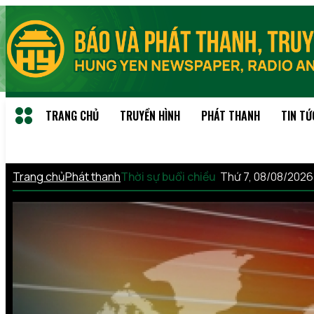
TRANG CHỦ
TRUYỀN HÌNH
PHÁT THANH
TIN TỨ
Trang chủ
Phát thanh
Thời sự buổi chiều
Thứ 7, 08/08/202