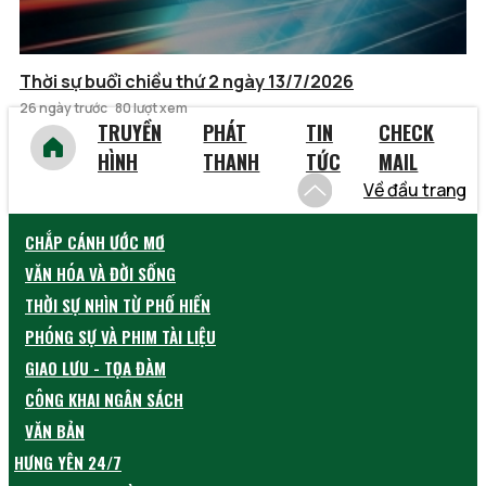
Thời sự buổi chiều thứ 2 ngày 13/7/2026
26 ngày trước
80 lượt xem
TRUYỀN
PHÁT
TIN
CHECK
HÌNH
THANH
TỨC
MAIL
Về đầu trang
CHẮP CÁNH ƯỚC MƠ
VĂN HÓA VÀ ĐỜI SỐNG
THỜI SỰ NHÌN TỪ PHỐ HIẾN
PHÓNG SỰ VÀ PHIM TÀI LIỆU
GIAO LƯU - TỌA ĐÀM
CÔNG KHAI NGÂN SÁCH
VĂN BẢN
HƯNG YÊN 24/7