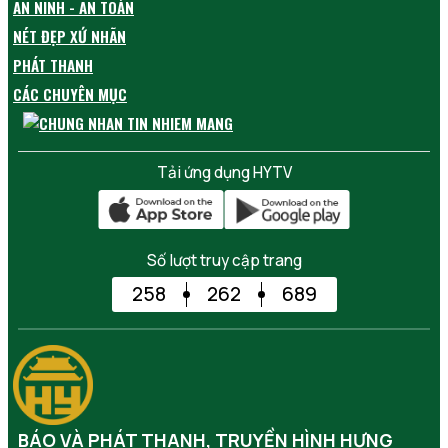
AN NINH - AN TOÀN
NÉT ĐẸP XỨ NHÃN
PHÁT THANH
CÁC CHUYÊN MỤC
Tải ứng dụng HYTV
Số lượt truy cập trang
258
262
689
BÁO VÀ PHÁT THANH, TRUYỀN HÌNH HƯNG