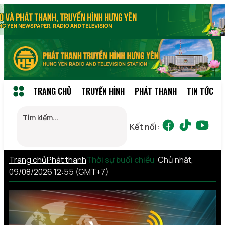
TRANG CHỦ
TRUYỀN HÌNH
PHÁT THANH
TIN TỨC
Kết nối:
Trang chủ
Phát thanh
Thời sự buổi chiều
Chủ nhật,
09/08/2026 12:55 (GMT+7)