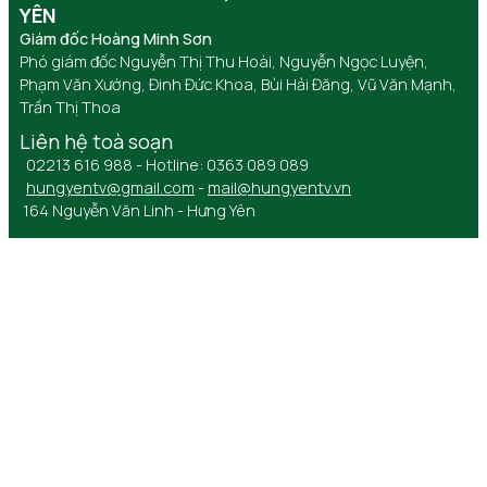
YÊN
Giám đốc Hoàng Minh Sơn
Phó giám đốc Nguyễn Thị Thu Hoài, Nguyễn Ngọc Luyện,
Phạm Văn Xướng, Đinh Đức Khoa, Bùi Hải Đăng, Vũ Văn Mạnh,
Trần Thị Thoa
Liên hệ toà soạn
02213 616 988 - Hotline: 0363 089 089
hungyentv@gmail.com
-
mail@hungyentv.vn
164 Nguyễn Văn Linh - Hưng Yên