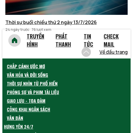
Thời sự buổi chiều thứ 2 ngày 13/7/2026
24 ngày trước
76 lượt xem
TRUYỀN
PHÁT
TIN
CHECK
HÌNH
THANH
TỨC
MAIL
Về đầu trang
CHẮP CÁNH ƯỚC MƠ
VĂN HÓA VÀ ĐỜI SỐNG
THỜI SỰ NHÌN TỪ PHỐ HIẾN
PHÓNG SỰ VÀ PHIM TÀI LIỆU
GIAO LƯU - TỌA ĐÀM
CÔNG KHAI NGÂN SÁCH
VĂN BẢN
HƯNG YÊN 24/7