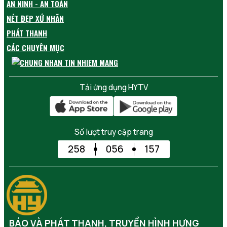
AN NINH - AN TOÀN
NÉT ĐẸP XỨ NHÃN
PHÁT THANH
CÁC CHUYÊN MỤC
Tải ứng dụng HYTV
Số lượt truy cập trang
258
056
157
BÁO VÀ PHÁT THANH, TRUYỀN HÌNH HƯNG