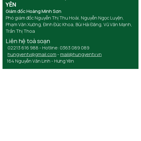
YÊN
Giám đốc Hoàng Minh Sơn
Phó giám đốc Nguyễn Thị Thu Hoài, Nguyễn Ngọc Luyện,
Phạm Văn Xướng, Đinh Đức Khoa, Bùi Hải Đăng, Vũ Văn Mạnh,
Trần Thị Thoa
Liên hệ toà soạn
02213 616 988 - Hotline: 0363 089 089
hungyentv@gmail.com
-
mail@hungyentv.vn
164 Nguyễn Văn Linh - Hưng Yên