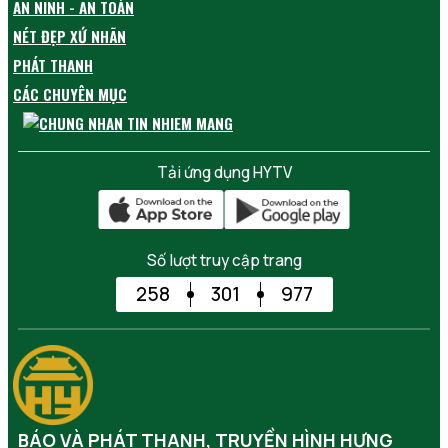
AN NINH - AN TOÀN
NÉT ĐẸP XỨ NHÃN
PHÁT THANH
CÁC CHUYÊN MỤC
Tải ứng dụng HYTV
Số lượt truy cập trang
258
301
977
BÁO VÀ PHÁT THANH, TRUYỀN HÌNH HƯNG