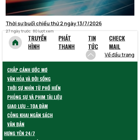
Thời sự buổi chiều thứ 2 ngày 13/7/2026
27 ngày trước
80 lượt xem
TRUYỀN
PHÁT
TIN
CHECK
HÌNH
THANH
TỨC
MAIL
Về đầu trang
CHẮP CÁNH ƯỚC MƠ
VĂN HÓA VÀ ĐỜI SỐNG
THỜI SỰ NHÌN TỪ PHỐ HIẾN
PHÓNG SỰ VÀ PHIM TÀI LIỆU
GIAO LƯU - TỌA ĐÀM
CÔNG KHAI NGÂN SÁCH
VĂN BẢN
HƯNG YÊN 24/7