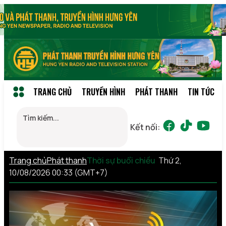
TRANG CHỦ
TRUYỀN HÌNH
PHÁT THANH
TIN TỨC
Kết nối:
Trang chủ
Phát thanh
Thời sự buổi chiều
Thứ 2,
10/08/2026 00:33 (GMT+7)