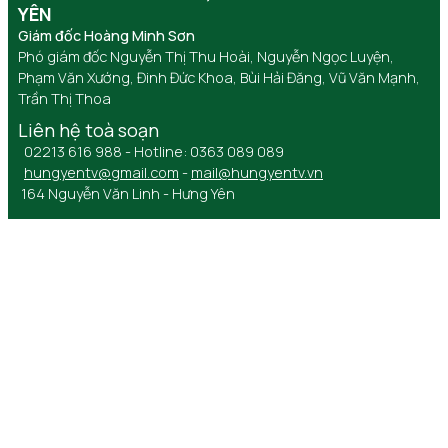
YÊN
Giám đốc Hoàng Minh Sơn
Phó giám đốc Nguyễn Thị Thu Hoài, Nguyễn Ngọc Luyện,
Phạm Văn Xướng, Đinh Đức Khoa, Bùi Hải Đăng, Vũ Văn Mạnh,
Trần Thị Thoa
Liên hệ toà soạn
02213 616 988 - Hotline: 0363 089 089
hungyentv@gmail.com
-
mail@hungyentv.vn
164 Nguyễn Văn Linh - Hưng Yên