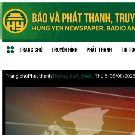
TRANG CHỦ
TRUYỀN HÌNH
PHÁT THANH
TIN TỨ
Trang chủ
Phát thanh
Thời sự buổi chiều
Thứ 5, 06/08/202