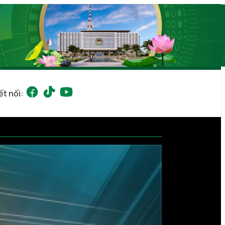
ết nối: