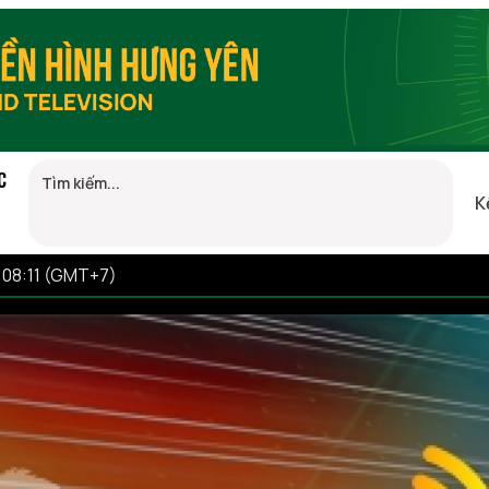
C
K
 08:11 (GMT+7)