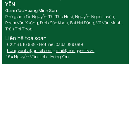
YÊN
Giám đốc Hoàng Minh Sơn
Phó giám đốc Nguyễn Thị Thu Hoài, Nguyễn Ngọc Luyện,
Phạm Văn Xướng, Đinh Đức Khoa, Bùi Hải Đăng, Vũ Văn Mạnh,
Trần Thị Thoa
Liên hệ toà soạn
02213 616 988 - Hotline: 0363 089 089
hungyentv@gmail.com
-
mail@hungyentv.vn
164 Nguyễn Văn Linh - Hưng Yên