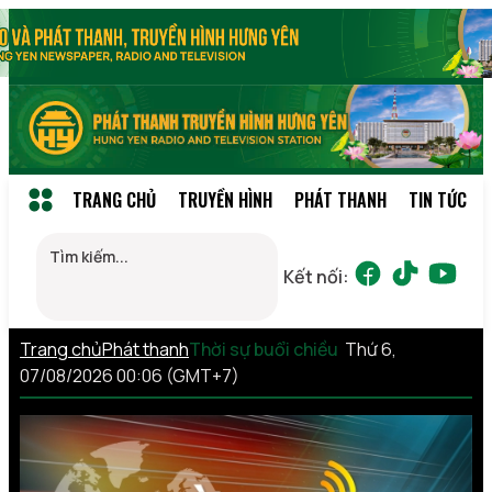
TRANG CHỦ
TRUYỀN HÌNH
PHÁT THANH
TIN TỨC
Kết nối:
Trang chủ
Phát thanh
Thời sự buổi chiều
Thứ 6,
07/08/2026 00:06 (GMT+7)