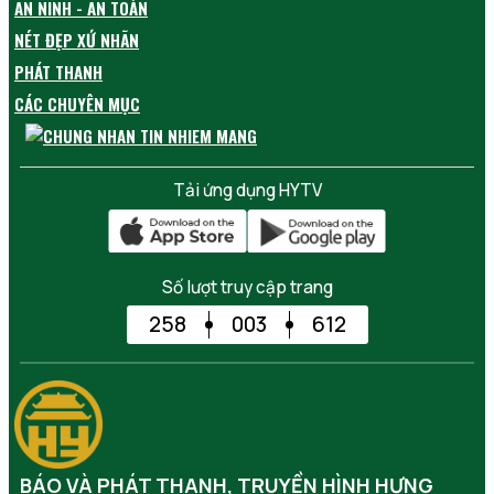
AN NINH - AN TOÀN
NÉT ĐẸP XỨ NHÃN
PHÁT THANH
CÁC CHUYÊN MỤC
Tải ứng dụng HYTV
Số lượt truy cập trang
258
003
612
BÁO VÀ PHÁT THANH, TRUYỀN HÌNH HƯNG