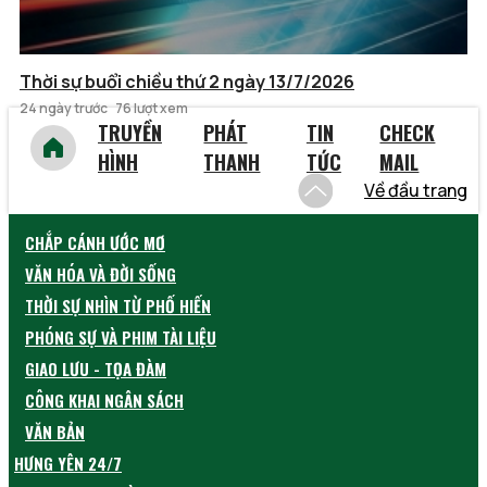
Thời sự buổi chiều thứ 2 ngày 13/7/2026
24 ngày trước
76 lượt xem
TRUYỀN
PHÁT
TIN
CHECK
HÌNH
THANH
TỨC
MAIL
Về đầu trang
CHẮP CÁNH ƯỚC MƠ
VĂN HÓA VÀ ĐỜI SỐNG
THỜI SỰ NHÌN TỪ PHỐ HIẾN
PHÓNG SỰ VÀ PHIM TÀI LIỆU
GIAO LƯU - TỌA ĐÀM
CÔNG KHAI NGÂN SÁCH
VĂN BẢN
HƯNG YÊN 24/7