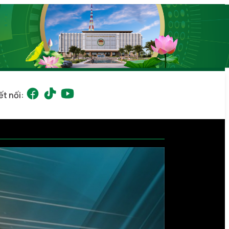
ết nối: