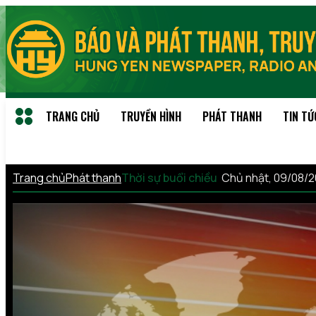
TRANG CHỦ
TRUYỀN HÌNH
PHÁT THANH
TIN TỨ
Trang chủ
Phát thanh
Thời sự buổi chiều
Chủ nhật, 09/08/