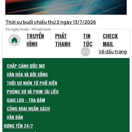
Thời sự buổi chiều thứ 2 ngày 13/7/2026
24 ngày trước
76 lượt xem
TRUYỀN
PHÁT
TIN
CHECK
HÌNH
THANH
TỨC
MAIL
Về đầu trang
CHẮP CÁNH ƯỚC MƠ
VĂN HÓA VÀ ĐỜI SỐNG
THỜI SỰ NHÌN TỪ PHỐ HIẾN
PHÓNG SỰ VÀ PHIM TÀI LIỆU
GIAO LƯU - TỌA ĐÀM
CÔNG KHAI NGÂN SÁCH
VĂN BẢN
HƯNG YÊN 24/7