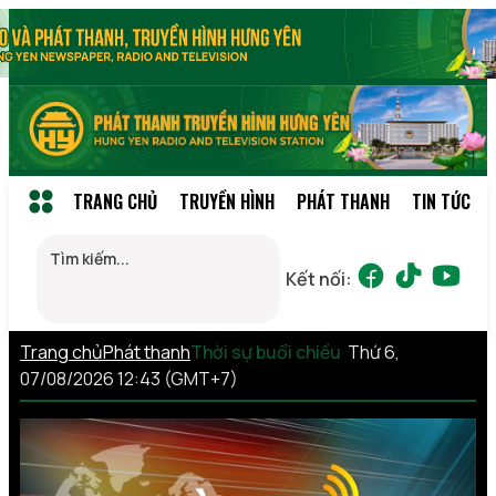
TRANG CHỦ
TRUYỀN HÌNH
PHÁT THANH
TIN TỨC
Kết nối:
Trang chủ
Phát thanh
Thời sự buổi chiều
Thứ 6,
07/08/2026 12:43 (GMT+7)