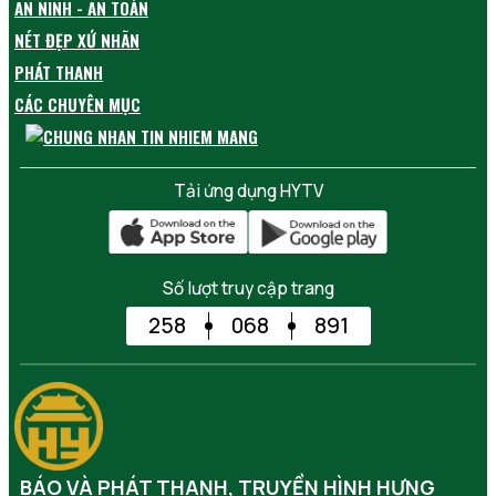
AN NINH - AN TOÀN
NÉT ĐẸP XỨ NHÃN
PHÁT THANH
CÁC CHUYÊN MỤC
Tải ứng dụng HYTV
Số lượt truy cập trang
258
068
891
BÁO VÀ PHÁT THANH, TRUYỀN HÌNH HƯNG