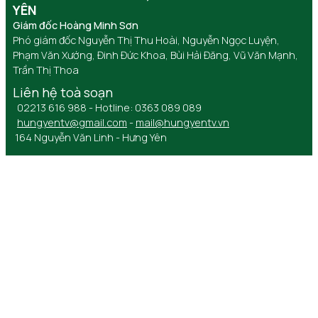
YÊN
Giám đốc Hoàng Minh Sơn
Phó giám đốc Nguyễn Thị Thu Hoài, Nguyễn Ngọc Luyện,
Phạm Văn Xướng, Đinh Đức Khoa, Bùi Hải Đăng, Vũ Văn Mạnh,
Trần Thị Thoa
Liên hệ toà soạn
02213 616 988 - Hotline: 0363 089 089
hungyentv@gmail.com
-
mail@hungyentv.vn
164 Nguyễn Văn Linh - Hưng Yên