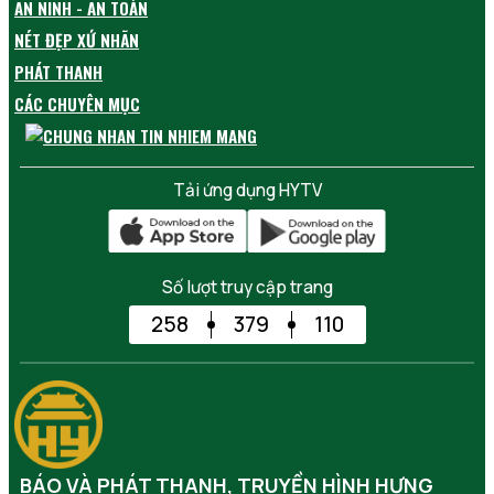
AN NINH - AN TOÀN
NÉT ĐẸP XỨ NHÃN
PHÁT THANH
CÁC CHUYÊN MỤC
Tải ứng dụng HYTV
Số lượt truy cập trang
258
379
110
BÁO VÀ PHÁT THANH, TRUYỀN HÌNH HƯNG