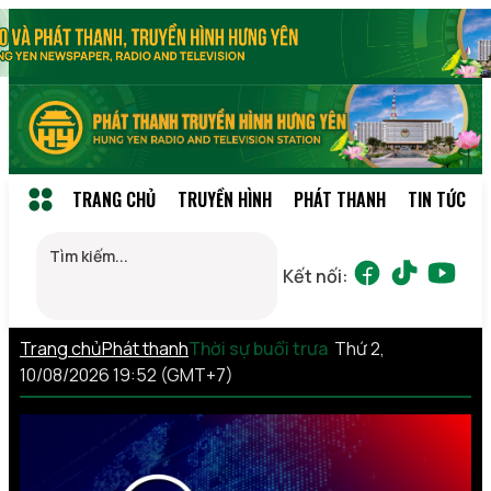
TRANG CHỦ
TRUYỀN HÌNH
PHÁT THANH
TIN TỨC
Kết nối:
Trang chủ
Phát thanh
Thời sự buổi trưa
Thứ 2,
10/08/2026 19:52 (GMT+7)