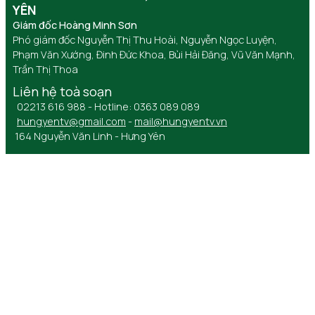
YÊN
Giám đốc Hoàng Minh Sơn
Phó giám đốc Nguyễn Thị Thu Hoài, Nguyễn Ngọc Luyện,
Phạm Văn Xướng, Đinh Đức Khoa, Bùi Hải Đăng, Vũ Văn Mạnh,
Trần Thị Thoa
Liên hệ toà soạn
02213 616 988 - Hotline: 0363 089 089
hungyentv@gmail.com
-
mail@hungyentv.vn
164 Nguyễn Văn Linh - Hưng Yên