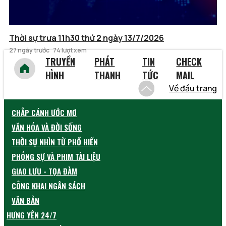
Thời sự trưa 11h30 thứ 2 ngày 13/7/2026
27 ngày trước
74 lượt xem
TRUYỀN
PHÁT
TIN
CHECK
HÌNH
THANH
TỨC
MAIL
Về đầu trang
CHẮP CÁNH ƯỚC MƠ
VĂN HÓA VÀ ĐỜI SỐNG
THỜI SỰ NHÌN TỪ PHỐ HIẾN
PHÓNG SỰ VÀ PHIM TÀI LIỆU
GIAO LƯU - TỌA ĐÀM
CÔNG KHAI NGÂN SÁCH
VĂN BẢN
HƯNG YÊN 24/7