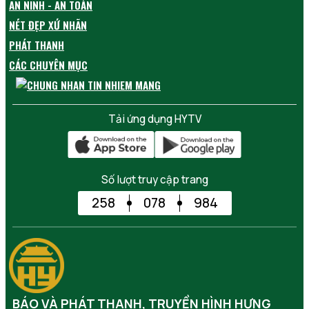
AN NINH - AN TOÀN
NÉT ĐẸP XỨ NHÃN
PHÁT THANH
CÁC CHUYÊN MỤC
Tải ứng dụng HYTV
Số lượt truy cập trang
258
078
984
BÁO VÀ PHÁT THANH, TRUYỀN HÌNH HƯNG