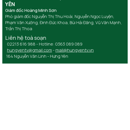
YÊN
Giám đốc Hoàng Minh Sơn
Phó giám đốc Nguyễn Thị Thu Hoài, Nguyễn Ngọc Luyện,
Phạm Văn Xướng, Đinh Đức Khoa, Bùi Hải Đăng, Vũ Văn Mạnh,
Trần Thị Thoa
Liên hệ toà soạn
02213 616 988 - Hotline: 0363 089 089
hungyentv@gmail.com
-
mail@hungyentv.vn
164 Nguyễn Văn Linh - Hưng Yên