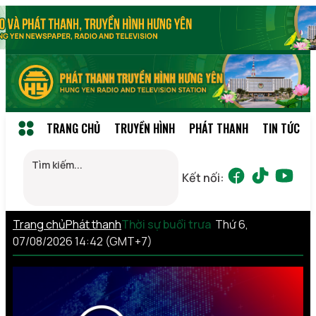
TRANG CHỦ
TRUYỀN HÌNH
PHÁT THANH
TIN TỨC
Kết nối:
Trang chủ
Phát thanh
Thời sự buổi trưa
Thứ 6,
07/08/2026 14:42 (GMT+7)