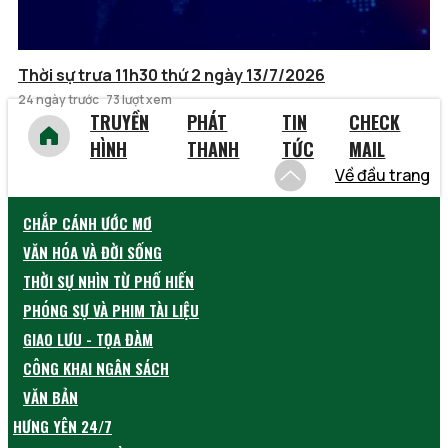
Thời sự trưa 11h30 thứ 2 ngày 13/7/2026
24 ngày trước
73 lượt xem
TRUYỀN
PHÁT
TIN
CHECK
HÌNH
THANH
TỨC
MAIL
Về đầu trang
CHẮP CÁNH ƯỚC MƠ
VĂN HÓA VÀ ĐỜI SỐNG
THỜI SỰ NHÌN TỪ PHỐ HIẾN
PHÓNG SỰ VÀ PHIM TÀI LIỆU
GIAO LƯU - TỌA ĐÀM
CÔNG KHAI NGÂN SÁCH
VĂN BẢN
HƯNG YÊN 24/7