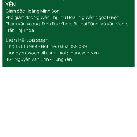
YÊN
Giám đốc Hoàng Minh Sơn
Phó giám đốc Nguyễn Thị Thu Hoài, Nguyễn Ngọc Luyện,
Phạm Văn Xướng, Đinh Đức Khoa, Bùi Hải Đăng, Vũ Văn Mạnh,
Trần Thị Thoa
Liên hệ toà soạn
02213 616 988 - Hotline: 0363 089 089
hungyentv@gmail.com
-
mail@hungyentv.vn
164 Nguyễn Văn Linh - Hưng Yên