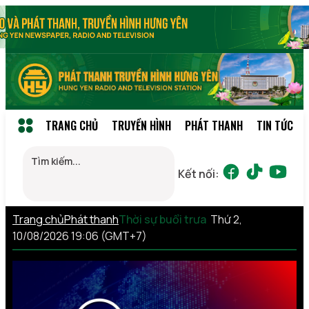
TRANG CHỦ
TRUYỀN HÌNH
PHÁT THANH
TIN TỨC
Kết nối:
Trang chủ
Phát thanh
Thời sự buổi trưa
Thứ 2,
10/08/2026 19:06 (GMT+7)