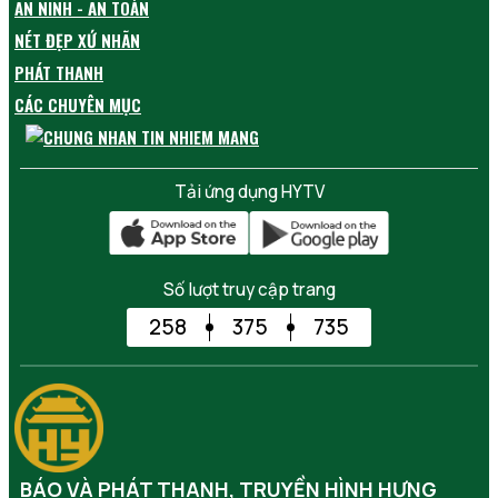
AN NINH - AN TOÀN
NÉT ĐẸP XỨ NHÃN
PHÁT THANH
CÁC CHUYÊN MỤC
Tải ứng dụng HYTV
Số lượt truy cập trang
258
375
735
BÁO VÀ PHÁT THANH, TRUYỀN HÌNH HƯNG