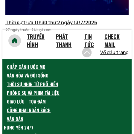
Thời sự trưa 11h30 thứ 2 ngày 13/7/2026
27 ngày trước
74 lượt xem
TRUYỀN
PHÁT
TIN
CHECK
HÌNH
THANH
TỨC
MAIL
Về đầu trang
CHẮP CÁNH ƯỚC MƠ
VĂN HÓA VÀ ĐỜI SỐNG
THỜI SỰ NHÌN TỪ PHỐ HIẾN
PHÓNG SỰ VÀ PHIM TÀI LIỆU
GIAO LƯU - TỌA ĐÀM
CÔNG KHAI NGÂN SÁCH
VĂN BẢN
HƯNG YÊN 24/7