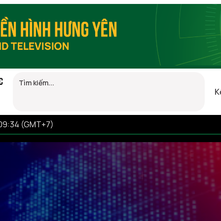
C
K
 09:34 (GMT+7)