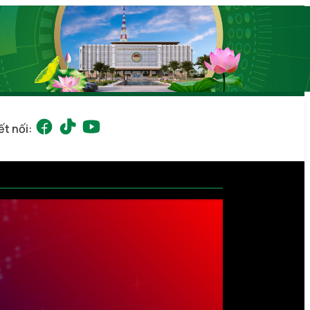
ết nối: