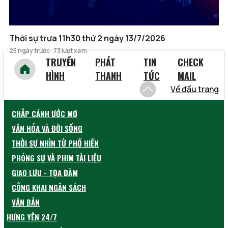
Thời sự trưa 11h30 thứ 2 ngày 13/7/2026
25 ngày trước
73 lượt xem
TRUYỀN
PHÁT
TIN
CHECK
HÌNH
THANH
TỨC
MAIL
Về đầu trang
CHẮP CÁNH ƯỚC MƠ
VĂN HÓA VÀ ĐỜI SỐNG
THỜI SỰ NHÌN TỪ PHỐ HIẾN
PHÓNG SỰ VÀ PHIM TÀI LIỆU
GIAO LƯU - TỌA ĐÀM
CÔNG KHAI NGÂN SÁCH
VĂN BẢN
HƯNG YÊN 24/7