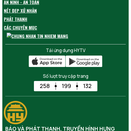
AN NINH - AN TOÀN
NÉT ĐẸP XỨ NHÃN
PHÁT THANH
CÁC CHUYÊN MỤC
Tải ứng dụng HYTV
Số lượt truy cập trang
258
199
132
BÁO VÀ PHÁT THANH, TRUYỀN HÌNH HƯNG