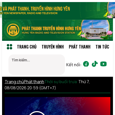
TRANG CHỦ
TRUYỀN HÌNH
PHÁT THANH
TIN TỨC
Kết nối:
Trang chủ
Phát thanh
Thời sự buổi trưa
Thứ 7,
08/08/2026 20:59 (GMT+7)