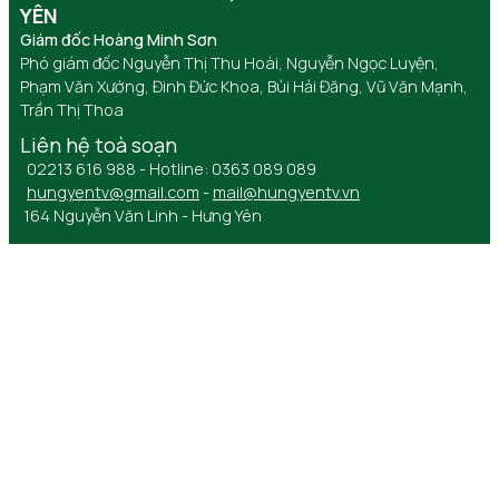
YÊN
Giám đốc Hoàng Minh Sơn
Phó giám đốc Nguyễn Thị Thu Hoài, Nguyễn Ngọc Luyện,
Phạm Văn Xướng, Đinh Đức Khoa, Bùi Hải Đăng, Vũ Văn Mạnh,
Trần Thị Thoa
Liên hệ toà soạn
02213 616 988 - Hotline: 0363 089 089
hungyentv@gmail.com
-
mail@hungyentv.vn
164 Nguyễn Văn Linh - Hưng Yên