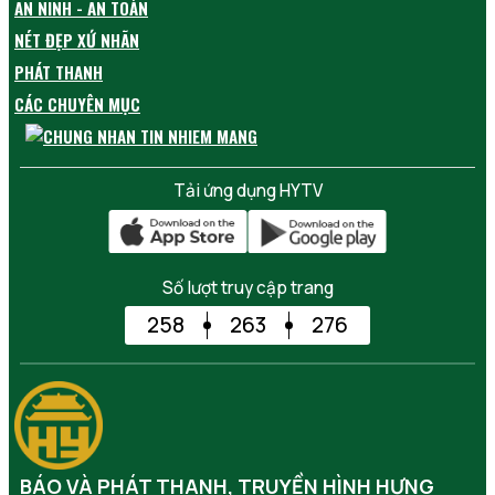
AN NINH - AN TOÀN
NÉT ĐẸP XỨ NHÃN
PHÁT THANH
CÁC CHUYÊN MỤC
Tải ứng dụng HYTV
Số lượt truy cập trang
258
263
276
BÁO VÀ PHÁT THANH, TRUYỀN HÌNH HƯNG