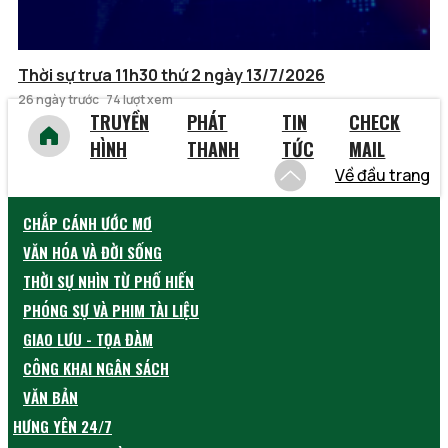
Thời sự trưa 11h30 thứ 2 ngày 13/7/2026
26 ngày trước
74 lượt xem
TRUYỀN
PHÁT
TIN
CHECK
HÌNH
THANH
TỨC
MAIL
Về đầu trang
CHẮP CÁNH ƯỚC MƠ
VĂN HÓA VÀ ĐỜI SỐNG
THỜI SỰ NHÌN TỪ PHỐ HIẾN
PHÓNG SỰ VÀ PHIM TÀI LIỆU
GIAO LƯU - TỌA ĐÀM
CÔNG KHAI NGÂN SÁCH
VĂN BẢN
HƯNG YÊN 24/7