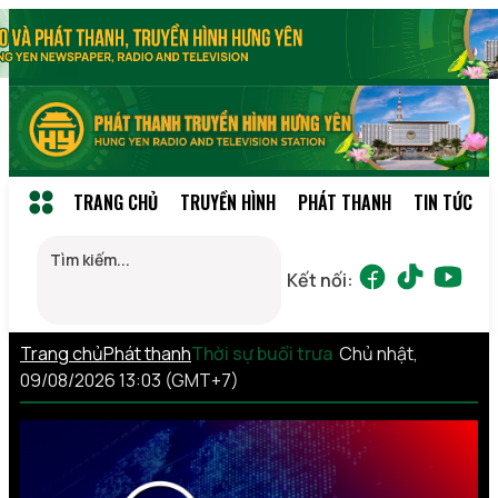
TRANG CHỦ
TRUYỀN HÌNH
PHÁT THANH
TIN TỨC
Kết nối:
Trang chủ
Phát thanh
Thời sự buổi trưa
Chủ nhật,
09/08/2026 13:03 (GMT+7)