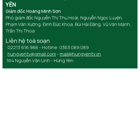
YÊN
Giám đốc Hoàng Minh Sơn
Phó giám đốc Nguyễn Thị Thu Hoài, Nguyễn Ngọc Luyện,
Phạm Văn Xướng, Đinh Đức Khoa, Bùi Hải Đăng, Vũ Văn Mạnh,
Trần Thị Thoa
Liên hệ toà soạn
02213 616 988 - Hotline: 0363 089 089
hungyentv@gmail.com
-
mail@hungyentv.vn
164 Nguyễn Văn Linh - Hưng Yên