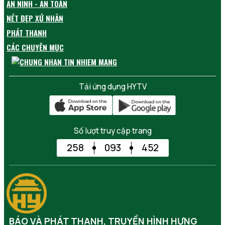
AN NINH - AN TOÀN
NÉT ĐẸP XỨ NHÃN
PHÁT THANH
CÁC CHUYÊN MỤC
Tải ứng dụng HYTV
Số lượt truy cập trang
258
093
452
BÁO VÀ PHÁT THANH, TRUYỀN HÌNH HƯNG