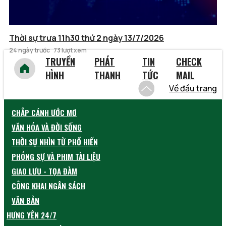
Thời sự trưa 11h30 thứ 2 ngày 13/7/2026
24 ngày trước
73 lượt xem
TRUYỀN
PHÁT
TIN
CHECK
HÌNH
THANH
TỨC
MAIL
Về đầu trang
CHẮP CÁNH ƯỚC MƠ
VĂN HÓA VÀ ĐỜI SỐNG
THỜI SỰ NHÌN TỪ PHỐ HIẾN
PHÓNG SỰ VÀ PHIM TÀI LIỆU
GIAO LƯU - TỌA ĐÀM
CÔNG KHAI NGÂN SÁCH
VĂN BẢN
HƯNG YÊN 24/7