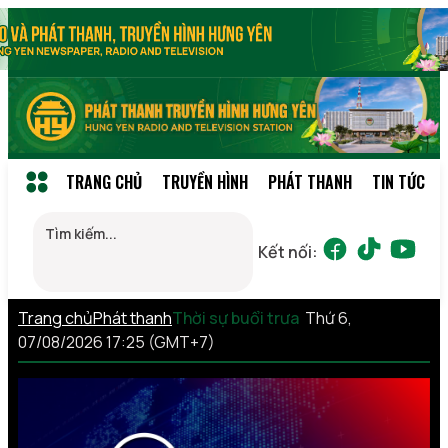
TRANG CHỦ
TRUYỀN HÌNH
PHÁT THANH
TIN TỨC
Kết nối:
Trang chủ
Phát thanh
Thời sự buổi trưa
Thứ 6,
07/08/2026 17:25 (GMT+7)