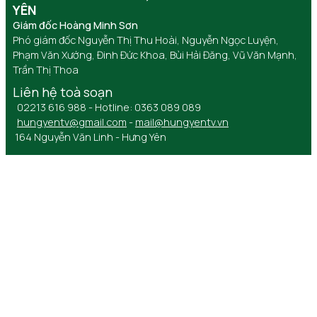
YÊN
Giám đốc Hoàng Minh Sơn
Phó giám đốc Nguyễn Thị Thu Hoài, Nguyễn Ngọc Luyện,
Phạm Văn Xướng, Đinh Đức Khoa, Bùi Hải Đăng, Vũ Văn Mạnh,
Trần Thị Thoa
Liên hệ toà soạn
02213 616 988 - Hotline: 0363 089 089
hungyentv@gmail.com
-
mail@hungyentv.vn
164 Nguyễn Văn Linh - Hưng Yên