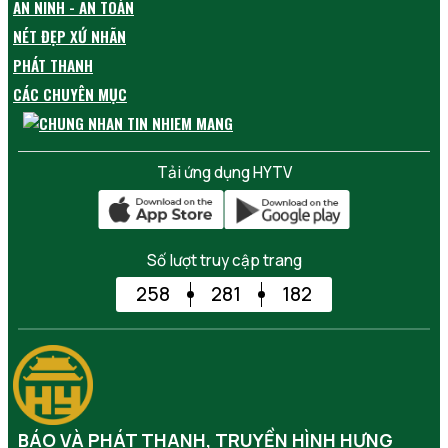
AN NINH - AN TOÀN
NÉT ĐẸP XỨ NHÃN
PHÁT THANH
CÁC CHUYÊN MỤC
Tải ứng dụng HYTV
Số lượt truy cập trang
258
281
182
BÁO VÀ PHÁT THANH, TRUYỀN HÌNH HƯNG