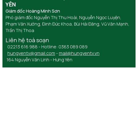
YÊN
Giám đốc Hoàng Minh Sơn
Phó giám đốc Nguyễn Thị Thu Hoài, Nguyễn Ngọc Luyện,
Phạm Văn Xướng, Đinh Đức Khoa, Bùi Hải Đăng, Vũ Văn Mạnh,
Trần Thị Thoa
Liên hệ toà soạn
02213 616 988 - Hotline: 0363 089 089
hungyentv@gmail.com
-
mail@hungyentv.vn
164 Nguyễn Văn Linh - Hưng Yên