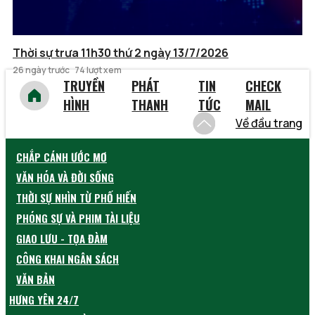
Thời sự trưa 11h30 thứ 2 ngày 13/7/2026
26 ngày trước
74 lượt xem
TRUYỀN
PHÁT
TIN
CHECK
HÌNH
THANH
TỨC
MAIL
Về đầu trang
CHẮP CÁNH ƯỚC MƠ
VĂN HÓA VÀ ĐỜI SỐNG
THỜI SỰ NHÌN TỪ PHỐ HIẾN
PHÓNG SỰ VÀ PHIM TÀI LIỆU
GIAO LƯU - TỌA ĐÀM
CÔNG KHAI NGÂN SÁCH
VĂN BẢN
HƯNG YÊN 24/7