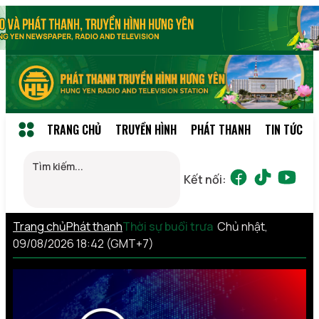
TRANG CHỦ
TRUYỀN HÌNH
PHÁT THANH
TIN TỨC
Kết nối:
Trang chủ
Phát thanh
Thời sự buổi trưa
Chủ nhật,
09/08/2026 18:42 (GMT+7)